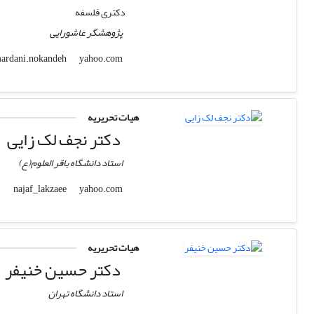
دکتری فلسفه
پژوهشگر عاشورایی
yahoo.com
mardani.nokandeh
هیات تحریریه
دکتر نجف لک زایی
استاد دانشگاه باقر العلوم(ع)
yahoo.com
najaf_lakzaee
هیات تحریریه
دکتر حسین خنیفر
استاد دانشگاه تهران