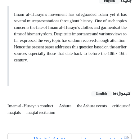
چکیده
English
Imam al-Husayn's movement has safeguarded Islam, yet it has
several misrepresentations throughout history. One of such topics
concerns the fate of Imam al-Husayn's clothes and garments at the
time of his martyrdom. Despite its importance and various views so
far expressed, the very topic has seldom received enough attention.
Hence the present paper addresses this question based on the earlier
sources, especially those that date back to before the 10th/ 16th
century.
کلیدواژه‌ها
English
Imam al-Husayn's conduct
Ashura
the Ashura events
critique of
maqtals
maqtal recitation
دوره 4، شماره 16