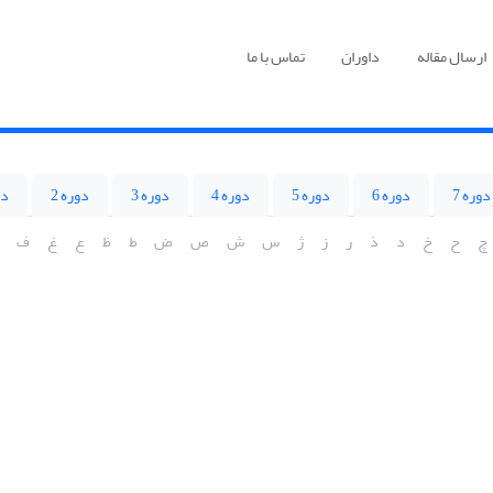
ارسال مقاله
داوران
تماس با ما
دوره 7
دوره 6
دوره 5
دوره 4
دوره 3
دوره 2
دو
چ
ح
خ
د
ذ
ر
ز
ژ
س
ش
ص
ض
ط
ظ
ع
غ
ف