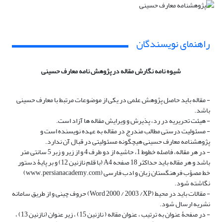
راهنمای نویسندگان
شیوه نامه نگارش مقاله در پژوهش نامه معارف حسینی
- مقاله باید حاصل پژوهش علمی در یکی از موضوعات مرتبط با معارف حسینی
باشد.
- هیئت تحریریه در رد، پذیرش و ویرایش مقاله ها آزاد است.
- مسئولیت درستی مطالب مندرج در مقاله به عهده نویسنده است و
پژوهشنامه معارف حسینی هیچگونه مسئولیتی در قبال آن ندارد.
- در هر مقاله، فاصله خطوط 1، حاشیه از دو طرف 4 و از زیر و زبر 5 سانتی متر
باشد و هر مقاله باید حداکثر 18 صفحه A4 (با قلم نازنین 12) و بر پایۀ دستور
خط مصوّب فرهنگستان زبان و ادب فارسی (www.persianacademy.com)
نگاشته شود.
- مقالات باید در محیط (Word 2000 / 2003 /XP) حروف چینی و از طریق سامانه
نشریه ارسال شود.
- در صفحۀ عنوان به ترتیب ، عنوان مقاله ( نازنین 15) ، زیر عنوان (نازنین 13) ،