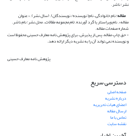
نشر: ناشر.
مقاله:
نام خانوادگی، نام( نویسنده/ نویسندگان). (سال نشر). « عنوان
مقاله». نام ویراستار یا گرد آورنده.
نام مجموعه مقالات.
محل نشر: نام ناشر.
شماره صفحات مقاله.
- حق چاپ مقاله، پس از پذیرش، برای پژوهش نامه معارف حسینی محفوظ است
و نویسنده نمی تواند آن را به نشریه دیگر ارائه دهد
.
پژوهش نامه معارف حسینی
دسترسی سریع
صفحه اصلی
درباره نشریه
اعضای هیات تحریریه
ارسال مقاله
تماس با ما
نقشه سایت
آخرین اخبار