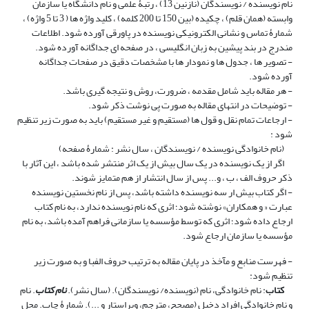
نام نویسنده / نویسندگان (نازنین 13) ، رتبۀ علمی و نام دانشگاه یا سازمان
وابسته (همان قلم) ، چکیده (بین 150 تا 200 کلمه) ، کلید واژه ها ( 3 تا 5 واژه) ،
شمارۀ تماس و نشانی الکترونیکی نویسنده در پاورقی آورده شود. اطلاعات
مندرج در بند پیشین به زبان انگلیسی ، در صفحه ای جداگانه آورده شود.
- تصویر ها ، جدول ها و نمودار ها با مشخصات دقیق در صفحات جداگانه
آورده شود.
- هر مقاله باید شامل مقدمه ، ضرورت، روش و نتیجه گیری باشد.
- توضیحات در انتهای مقاله به صورت پی نوشت ذکر شود.
- ارجاعات تمام نقل و قول ها (مستقیم و غیر مستقیم) باید به صورت زیر تنظیم
شود :
(نام خانوادگی نویسنده / نویسندگان ، سال نشر : شمارۀ صفحه)
اگر از یک نویسنده در یک سال بیش از یک اثر منتشر شده باشد ، این آثار با
ذکر حروف الف ، ب ، و... پس از سال انتشار از هم متمایز شوند.
- اگر کتاب بیش ار سه نویسنده داشته باشد، پس از نام نخستین نویسنده
عبارت « و همکاران» نوشته شود؛ اثری که نام نویسنده ندارد، به نام کتاب
ارجاع داده شود؛ اثری که توسط مؤسسه یا سازمانی فراهم آمده باشد، به نام
مؤسسه یا سازمان ارجاع شود.
- فهرست منابع و مآخذ در پایان مقاله به ترتیب حروف الفبا و به صورت زیر
تنظیم شود:
کتاب
: نام خانوادگی، نام (نویسنده/ نویسندگان). (سال نشر).
نام کتاب
. نام
و نام خانوادگی افراد دخیل (مصحح، مترجم، ویراستار و ...). شمارۀ چاپ. محل