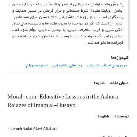
پذیرش ولایت اولیای خاص الهی (پیامبر و ائمه) ، و ولایت وارثان برحق
ایشان ( ولایت فقیه)، شرط مسلمانی و قرار گرفتن در مسیر هدایت و
رستگاری است. پیام رجزهای عاشورایی امام حسین; برای مسلمانان
امروز آن است که اگر در مواجهه با هجوم فتنه ها و دسیسه های نفاق
افکن شرق و غرب، «معرفت دینی» با «بصیرت دینی» توأم شود امت
اسلامی راه را گم نخواهد کرد و با وسوسه خنّاسان، دچار بیراهه ها و
کجراهه ها نخواهد شد.
کلیدواژه‌ها
درس‌های اخلاقی- تربیتی
رجزهای عاشورایی
امام حسین(ع)
عنوان مقاله
English
Moral-cum-Educative Lessons in the Ashura
Rajazes of Imam al-Husayn
نویسنده
English
Fatemeh Sadat Alavi Aliabadi