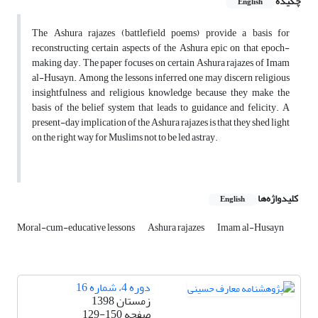
چکیده
English
The Ashura rajazes (battlefield poems) provide a basis for
reconstructing certain aspects of the Ashura epic on that epoch-
making day. The paper focuses on certain Ashura rajazes of Imam
al-Husayn. Among the lessons inferred, one may discern religious
insightfulness and religious knowledge because they make the
basis of the belief system that leads to guidance and felicity. A
present-day implication of the Ashura rajazes is that they shed light
on the right way for Muslims not to be led astray.
کلیدواژه‌ها
English
Moral-cum-educative lessons
Ashura rajazes
Imam al-Husayn
دوره 4، شماره 16
زمستان 1398
صفحه
129-150