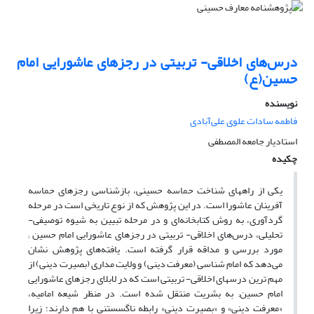
درس‌های اخلاقی- تربیتی در رجزهای عاشورایی امام
حسین(ع)
نویسنده
فاطمه سادات علوی علی‌آبادی
استادیار جامعه المصطفی
چکیده
یکی از راههای شناخت حماسه حسینی، بازشناسی رجزهای حماسه
آفرینان عاشورا است. در این پژوهش که از نوع تاریخی است در مرحله
گردآوری، به روش کتابخانه‌ای و در مرحله تبیین به شیوه توصیفی-
تحلیلی، درس‌های اخلاقی- تربیتی در رجزهای عاشورایی امام حسین ;
مورد بررسی و مداقه قرار گرفته است. یافته‌های پژوهش نشان
می‌دهد که امام شناسی (معرفت دینی) و ولایت مداری (بصیرت دینی) از
مهم ترین درسهای اخلاقی- تربیتی است که در لابلای رجزهای عاشورایی
امام حسین; به بشریت منتقل شده است. در منظر شیعه امامیه،
«معرفت دینی» و «بصیرت دینی» رابطه ناگسستنی با هم دارند؛ زیرا