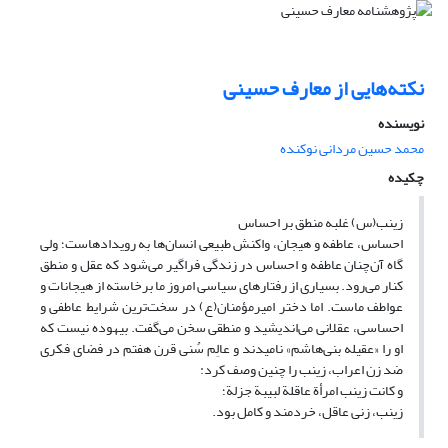
نکته‌هایی از معارف حسینی
نویسنده
محمد حسین مردانی نوکنده
چکیده
زینب(س) غلبه منطق بر احساس
احساس، عاطفه و هیجان، واکنش طبیعی انسان‌ها به رویدادهاست؛ ولی
گاه آن‌چنان عاطفه و احساس در زندگی فراگیر می‌شود که عقل و منطق
کنار می‌رود. بسیاری از رفتارهای سیاسی امروز ما برخاسته از هیجانات و
عواطف ماست. اما دختر امیرمؤمنان(ع) در سخت‌ترین شرایط عاطفی و
احساسی، عقلانی می‌اندیشید و منطقی سخن می‌گفت. بیهوده نیست که
او را «عقیله بنی‌هاشم» نامیدند و عالِم سُنی قرن هفتم در فضای فکری
ضد زن اعراب، زینب را چنین وصف کرد:
و کانت زینب امرأة عاقلة لبیبة جزلة؛
زینب، زنی عاقل، خردمند و کامل بود.