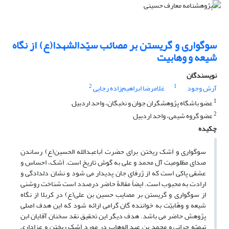
سوگواری و گریستن بر مصائب سیّدالشهدا(ع) از نگاه
شیعه و وهابیت
نویسندگان
2
1
آرش وجود
غلامرضا ابراهیم‌زاده رجایی
1
عضو باشگاه پژوهشگران جوان و نخبگان، واحد اردبیل
2
عضو گروه شیمی، واحد اردبیل
چکیده
سوگواری و اَشک ریختن برای حضرت اَباعبدالله الحسین(ع) رساندن
صدای مظلومیت آل محمد و علی به گوش تاریخ است. اَشک، احساس و
عشقی پاکی است که از ژرفای جان پدیدار می شود و نشان دلدادگی و
ارادت به محبوب است. ایضاً مقالۀ حاضر درصدد است شناخت روشنی
از سوگواری و گریستن بر مصایب حسین بن علی(ع) در کربلا از نگاه
شیعه و وهّابیّت به خواننده گان گرامی ارائه شود که این هدف اصلی
پژوهش حاضر می باشد. هدف دیگر این تحقیق نقد سخنان آقایان ابن
تیمیّه حرانی و محمد بن عبد الوهاب در مورد اَشک ریختن و عزاداری