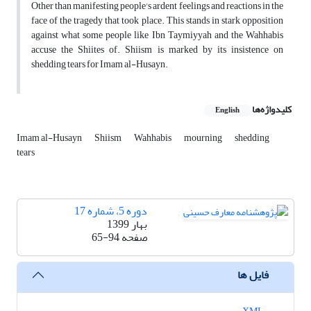
Other than manifesting people's ardent feelings and reactions in the
face of the tragedy that took place. This stands in stark opposition
against what some people like Ibn Taymiyyah and the Wahhabis
accuse the Shiites of. Shiism is marked by its insistence on
shedding tears for Imam al-Husayn.
کلیدواژه‌ها
English
Imam al-Husayn
Shiism
Wahhabis
mourning
shedding
tears
دوره 5، شماره 17
بهار 1399
صفحه
65-94
فایل ها