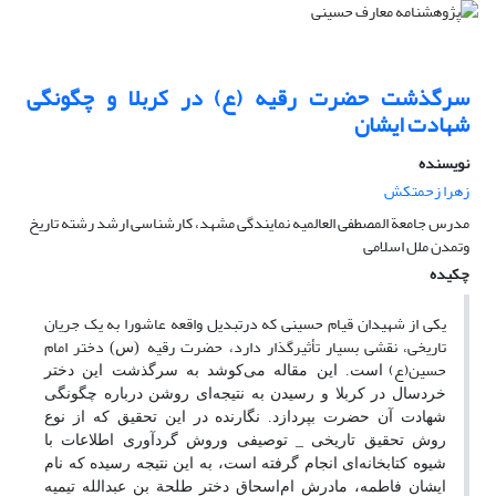
سرگذشت حضرت رقیه (ع) در کربلا و چگونگی
شهادت ایشان
نویسنده
زهرا زحمتکش
مدرس جامعة المصطفی العالمیه نمایندگی مشهد، کارشناسی ارشد رشته تاریخ
وتمدن ملل اسلامی
چکیده
یکی از شهیدان قیام حسینی که درتبدیل واقعه عاشورا به یک جریان
تاریخی، نقشی بسیار تأثیرگذار دارد، حضرت رقیه
دختر امام
(س)
حسین(ع)
است. این مقاله می‌کوشد به سرگذشت این دختر
خردسال در کربلا و رسیدن به نتیجه‌ای روشن درباره چگونگی
شهادت آن حضرت بپردازد. نگارنده در این تحقیق که از نوع
روش تحقیق تاریخی _ توصیفی وروش گردآوری اطلاعات با
شیوه کتابخانه‌ای انجام گرفته است، به این نتیجه رسیده که نام
ایشان فاطمه، مادرش ام‌اسحاق دختر طلحة بن عبدالله تیمیه