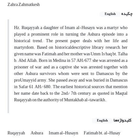
Zahra Zahmatkesh
چکیده
English
Hz. Ruqayyah, a daughter of Imam al-Husayn, was a martyr who
played a prominent role in turning the Ashura episode into a
historical trend. The present paper deals with her life and
martyrdom. Based on historicaldescriptive library research, her
given name was Fatimah, and her mother was Umm Is'haq bt. Talha
b. Abd Allah. Born in Medina in 57 AH/677, she was arrested as a
prisoner of war, and as a captive, she was arrested together with
other Ashura survivors whom were sent to Damascus by the
proUmayyid army. She passed away and was buried in Damascus
in Safar 61 AH/ 680. The earliest historical sources that mention
her name date back to the 2nd/ 7th century, as quoted in Maqtal
Ruqayyah on the authority of Muntakhab al-tawarikh.
کلیدواژه‌ها
English
Ruqayyah
Ashura
Imam al-Husayn
Fatimah bt. al-Husay