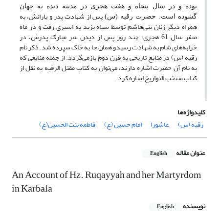
بوده و در سال پنجاه و هفت هجری در مدینه دیده به جهان
پس از شهادت پدر و یارانش، به
گشوده است. حضرت رقیه
(س)
همراه دیگر زنان بنی‌هاشم توسط سپاه یزید به اسیری رفت و در ماه
صفر سال 61 هجری، چند روز پس از دیدن سر مبارک پدرش، در
خرابه‌های شام به شهادت رسیدو همان جا به خاک سپرده ‌شد. ذکر نام
رقیه (س) در منابع تاریخی به قرن دوم بازمی‌گردد. از جمله منابعی که
به نام آن حضرت اشاره دارند، می‌توان به کتاب مقتل الرقیه به نقل از
کتاب منتخب التواریخ اشاره کرد.
کلیدواژه‌ها
رقیه (س)
عاشورا
امام حسین (ع)
فاطمه بنت الحسین(ع)
عنوان مقاله
English
An Account of Hz. Ruqayyah and her Martyrdom
in Karbala
نویسنده
English