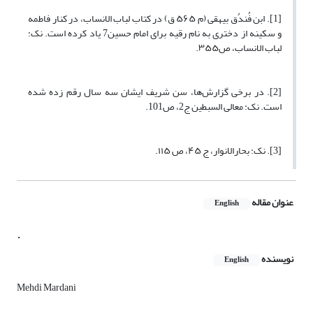
[1]. ابن فُندُق بیهقی (م ۵۶۵ ق) در کتاب لباب الانساب، در کنار فاطمه
و سکینه از دختری به نام رقیه برای امام حسین7 یاد کرده است. نک:
لباب الانساب، ص۳۵۵.
[2]. در برخی گزارش‌ها، سن شریف ایشان سه سال رقم زده شده
است. نک: معالی السبطین ج2، ص101.
[3]. نک: بحارالانوار، ج ۴۵، ص ۱۱۵.
عنوان مقاله
English
.
نویسنده
English
Mehdi Mardani