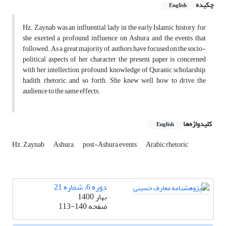
چکیده
English
Hz. Zaynab was an influential lady in the early Islamic history, for
she exerted a profound influence on Ashura and the events that
followed. As a great majority of authors have focused on the socio-
political aspects of her character, the present paper is concerned
with her intellection, profound knowledge of Quranic scholarship,
hadith, rhetoric, and so forth. She knew well how to drive the
audience to the same effects.
کلیدواژه‌ها
English
Hz. Zaynab
Ashura
post-Ashura events
Arabic rhetoric
دوره 6، شماره 21
بهار 1400
صفحه
113-140