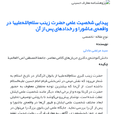
پیدایی شخصیت علمی حضرت زینب سلام‌الله‌علیها در
واقعه‌ی عـاشورا و رخدادهای پس از آن
نوع مقاله : تخصصی
نویسنده
سید مرتضی عادلی
دانش‌آموخته‌ی دکتری جریان‌های کلامی معاصر، جامعة المصطفی (ص) العالمیة
چکیده
حضرت زینب کبری سلام‌الله‌علیها از بانوان اثرگذار در تاریخ اسلام به
شمار می‌رود که نقش مهمی در ثمربخشی قیام امام حسین علیه‌السلام
داشته است. از آن‌جا که بیشترین توجه محققان معطوف به حضور
حضرت در کربلا بوده و از برخی ابعاد دیگر مانند شخصیت علمی ایشان
غفلت شده است، نوشتار پیش‌رو می‌کوشد تا با روشی توصیفی-تحلیلی
ابعاد مختلف شخصیت علمی ایشان و ظهور آن‌ها در واقعه‌ی عاشورا و
پس از آن را بررسی نماید. جایگاه علمی این بانوی بزرگ را می‌توان در
اموری چون اندیشه‌ورزی، آگاهی به معارف قرآنی، روایت حدیث، تفقه