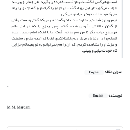
است و هر کس انگشت ابهام (شست) مرده را بگیرد، هر چه از او بپرسد
جواب می‌گوید؛از این رو انگشت ابهام او را گرفتم و گفتم: تو را رها
نمی‌کنم تا حالات خود را برایم نقل کنی.
ترس و لرز شدیدی به او دست داد و گفت: نپرس که گفتنی نیست.وقتی
از گفتن حالاتش مأیوس شدم گفتم: پس چیزی را که در این عالم
فهمیدی برایم بگو تا من هم بدانم. گفت: ما با اینکه امام حسین علیه
السلام را در دنیا یاد می‌کردیم ،نشناختیم، اینجا که آمدم مقام و سلطنت
و عزت او را مشاهده کردم، که آن را هم نمی‌توانم به تو بفهمانم جز این
که خودت بیایی و ببینی.
عنوان مقاله
English
.
نویسنده
English
M.M. Mardani