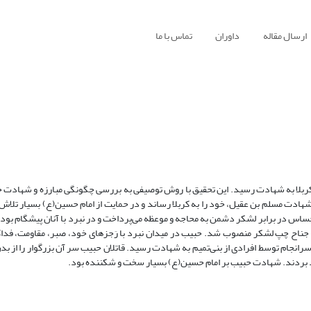
ارسال مقاله
داوران
تماس با ما
 کربلا به شهادت رسید. این تحقیق با روش توصیفی به بررسی چگونگی مبارزه و شهادت ح
شهادت مسلم بن عقیل، خود را به کربلا رساند و در حمایت از امام حسین(ع) بسیار تلاش
حساس در برابر لشکر دشمن به محاجه و موعظه می‌پرداخت و در نبرد با آنان پیشگام بود
ه جناح چپ لشکر منصوب شد. حبیب در میدان نبرد با رَجزهای خود، صبر، مقاومت، فد
انجام توسط افرادی از بنی‌تمیم به شهادت رسید. قاتلان حبیب سر آن بزرگوار را از بدن
د بردند. شهادت حبیب بر امام حسین(ع) بسیار سخت و شکننده بود.