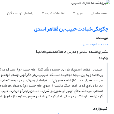
صفحه اصلی
مرور
اطلاعات نشریه
راهنمای نویسندگان
چگونگی شهادت حبیب بن مُظاهر اسدی
نویسنده
محمدسالم محسنی
دکترای فلسفه اسلامی و مدرس جامعة المصطفی العالمیة
چکیده
حبیب بن مُظاهر اسدی از یاران برجسته و تأثیرگذار امام حسین(ع) است که در
پرداخته و به این نتیجه انجامیده است که حبیب پس از دگرگونی اوضاع کوفه و 
هر صحنه برای حمایت از امام حسین(ع) اعلام آمادگی می‌کرد و در موقعیت‌های 
تجربۀ زیادی که در امور جنگ داشت، از سوی امام حسین(ع) به‌عنوان فرماند
اصحاب سیدالشهدا(ع) و نیز کینه‌توزی و شرارت دشمن را بازگو می‌کرد. حبیب سر
گردن اسب آویختند و در میان لشکر گردش دادند و سپس به کوفه نزد ابن زیا
کلیدواژه‌ها