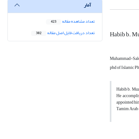
آمار
تعداد مشاهده مقاله
423
Habib b. M
تعداد دریافت فایل اصل مقاله
302
Muhammad-Sale
phd of Islamic Ph
Habib b. Muza
He accomplis
appointed him
Tamim Arab c