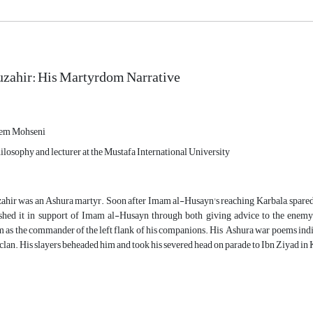
uzahir: His Martyrdom Narrative
m Mohseni
ilosophy and lecturer at the Mustafa International University
hir was an Ashura martyr. Soon after Imam al-Husayn's reaching Karbala, spared n
hed it in support of Imam al-Husayn through both giving advice to the enemy 
 as the commander of the left flank of his companions. His Ashura war poems indic
lan. His slayers beheaded him and took his severed head on parade to Ibn Ziyad i