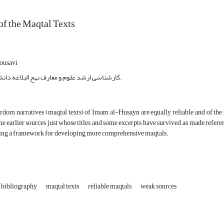
of the Maqtal Texts
ousavi
کارشناسی ارشد علوم و معارف نهح البلاغه دانشگاه قرآن و حدیث.
rdom narratives (maqtal texts) of Imam al-Husayn are equally reliable and of the s
e earlier sources just whose titles and some excerpts have survived, as made referen
ing a framework for developing more comprehensive maqtals.
 bibliography
maqtal texts
reliable maqtals
weak sources