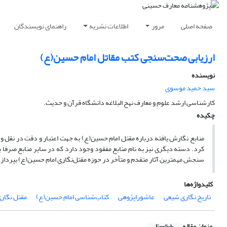
صفحه اصلی
مرور
اطلاعات نشریه
راهنمای نویسندگان
ارزیابی صحت‌سنجی کتب مقاتل امام حسین(ع)
نویسنده
سید حمید موسوی
کارشناسی ارشد علوم و معارف نهح البلاغه دانشگاه قرآن و حدیث.
چکیده
منابع نگارش یافته در‌باره مقتل امام حسین(ع) به جهت اعتبار و دقت در نقل و 
کرد. دسته دیگرى نیز به نام منابع مفقود وجود دارد که در سایر منابع صرفا 
سنجش مهمترین آثار متقدم و متأخر در حوزه مقتل‌نگاریِ امام حسین(ع) بپردازد 
کلیدواژه‌ها
تاریخ نگاری شیعی
عاشوراپژوهی
کتاب‌شناسی امام حسین(ع)
مقتل نگار
عنوان مقاله