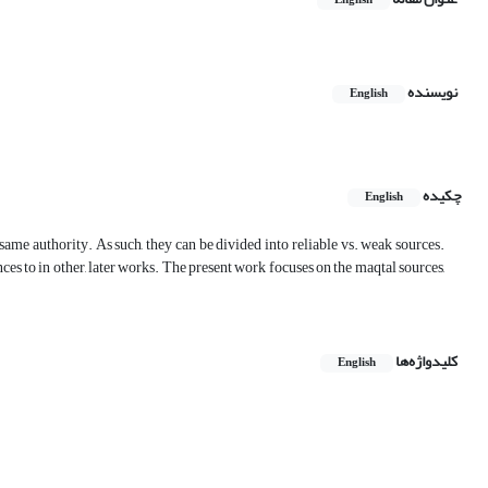
English
نویسنده
English
چکیده
English
ame authority. As such, they can be divided into reliable vs. weak sources.
ces to in other, later works. The present work focuses on the maqtal sources,
کلیدواژه‌ها
English