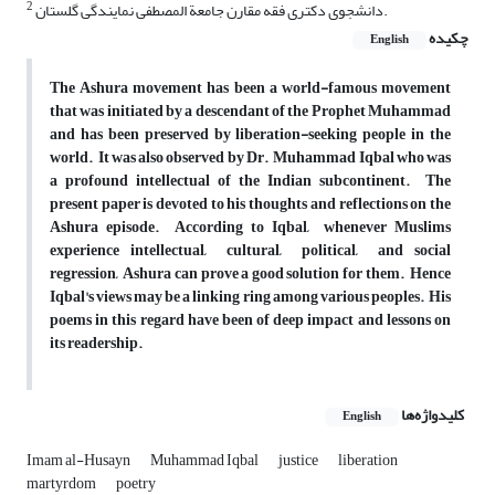
2
دانشجوی دکتری فقه مقارن جامعة المصطفی نمایندگی گلستان.
چکیده
English
The Ashura movement has been a world-famous movement
that was initiated by a descendant of the Prophet Muhammad
and has been preserved by liberation-seeking people in the
world. It was also observed by Dr. Muhammad Iqbal who was
a profound intellectual of the Indian subcontinent. The
present paper is devoted to his thoughts and reflections on the
Ashura episode. According to Iqbal, whenever Muslims
experience intellectual, cultural, political, and social
regression, Ashura can prove a good solution for them. Hence
Iqbal's views may be a linking ring among various peoples. His
poems in this regard have been of deep impact and lessons on
its readership.
کلیدواژه‌ها
English
Imam al-Husayn
Muhammad Iqbal
justice
liberation
martyrdom
poetry