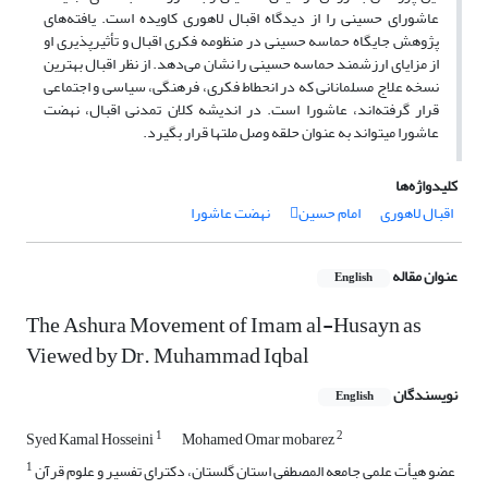
عاشورای حسینی را از دیدگاه اقبال لاهوری کاویده است. یافته‌های
پژوهش جایگاه حماسه حسینی در منظومه فکری اقبال و تأثیرپذیری او
از مزایای ارزشمند حماسه حسینی را نشان می‌دهد. از نظر اقبال بهترین
نسخه علاج مسلمانانی که در انحطاط فکری، فرهنگی، سیاسی و اجتماعی
قرار گرفته‌اند، عاشورا است. در اندیشه‌­ کلان تمدنی اقبال، نهضت
عاشورا می­تواند به عنوان حلقه وصل ملت­ها قرار بگیرد.
کلیدواژه‌ها
اقبال لاهوری
امام حسین
نهضت عاشورا
عنوان مقاله
English
The Ashura Movement of Imam al-Husayn as
Viewed by Dr. Muhammad Iqbal
نویسندگان
English
1
2
Syed Kamal Hosseini
Mohamed Omar mobarez
1
عضو هیأت علمی جامعه المصطفی استان گلستان، دکترای تفسیر و علوم قرآن