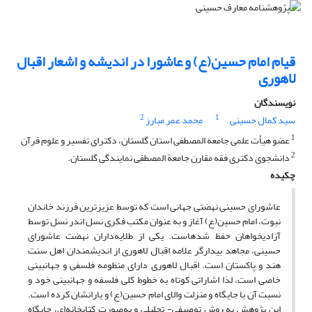
قیام امام حسین(ع) و عاشورا در اندیشه و اشعار اقبال
لاهوری
نویسندگان
2
1
سید کمال حسینی
محمد عمر مبارز
1
عضو هیأت علمی جامعه المصطفی استان گلستان، دکترای تفسیر و علوم قرآن
2
دانشجوی دکتری فقه مقارن جامعة المصطفی نمایندگی گلستان.
چکیده
عاشورای حسینی نهضتی جهانی است که توسطِ عزیزترین فرزند خاندان
نبوت، امام حسین(ع) آغاز و به عنوان مکتب فکری نسل اندر نسل توسط
آزادی­خواهان حفظ شده­است. یکی از طلایه‌داران نهضت عاشورای
حسینی، مجاهد بیدارگر علامه اقبال لاهوری از اندیشمندان اهل سنت
هند و پاکستان است. اقبال لاهوری دارای منظومه فلسفی و جهان­بینی
خاصی است، لذا اشاراتی کوتاه به خطوط کلی فلسفه و جهان­بینی خود و
نسبت آن با جایگاه و منزلت والای امام حسین(ع) و یارانشان کرده است.
این پژوهش به روش توصیفی- تحلیلی و به‌صورت کتابخانه‌ای، جایگاه