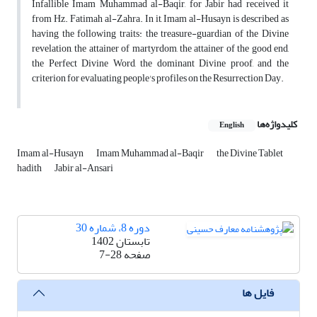
Infallible Imam Muhammad al-Baqir, for Jabir had received it
from Hz. Fatimah al-Zahra. In it, Imam al-Husayn is described as
having the following traits: the treasure-guardian of the Divine
revelation, the attainer of martyrdom, the attainer of the good end,
the Perfect Divine Word, the dominant Divine proof, and the
criterion for evaluating people's profiles on the Resurrection Day.
کلیدواژه‌ها
English
Imam al-Husayn
Imam Muhammad al-Baqir
the Divine Tablet
hadith
Jabir al-Ansari
دوره 8، شماره 30
تابستان 1402
صفحه
7-28
فایل ها