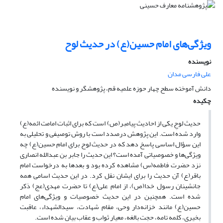
ویژگی‌های امام حسین(ع) در حدیث لوح
نویسنده
علی فارسی مدان
دانش آموخته سطح چهار حوزه علمیه قم، پژوهشگر و نویسنده
چکیده
حدیث لوحِ یکی از احادیث پیامبر(ص) است که برای اثبات امامت ائمه(ع)
وارد شده است. این پژوهش درصدد است با روش توصیفی و تحلیلی به
این سؤال اساسی پاسخ دهد که در حدیث لوح برای امام حسین(ع) چه
ویژگی‌ها و خصوصیاتی آمده است؟ این حدیث را جابر بن عبدالله انصاری
نزد حضرت فاطمه(س) مشاهده کرده بود و بعدها به درخواست امام
باقر(ع) آن حدیث را برای ایشان نقل کرد. در این حدیث اسامی همه
جانشینان رسول خدا(ص)، از امام علی(ع) تا حضرت مهدی(عج) ذکر
شده است. همچنین در این حدیث خصوصیات و ویژگی‌های امام
حسین(ع) مانند خزانه‌دار وحی، مقام شهادت، سیدالشهداء، عاقبت
بخیری، کلمه تامه، حجت بالغه، معیار ثواب و عقاب بیان شده است.