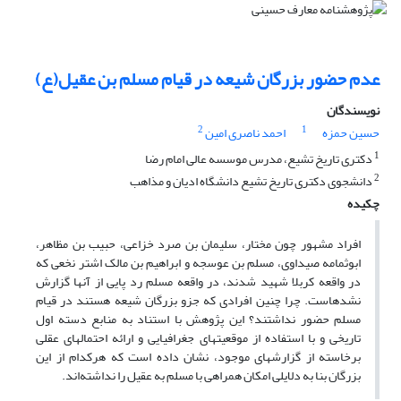
عدم حضور بزرگان شیعه در قیام مسلم بن عقیل(ع)
نویسندگان
2
1
حسین حمزه
احمد ناصری امین
1
دکتری تاریخ تشیع، مدرس موسسه عالی امام رضا
2
دانشجوی دکتری تاریخ تشیع دانشگاه ادیان و مذاهب
چکیده
افراد مشهور چون مختار، سلیمان بن صرد خزاعی، حبیب بن مظاهر،
ابوثمامه صیداوی، مسلم بن عوسجه و ابراهیم بن مالک اشتر نخعی که
در واقعه کربلا شهید شدند، در واقعه مسلم رد پایی از آنها گزارش
نشده­است. چرا چنین افرادی که جزو بزرگان شیعه هستند در قیام
مسلم حضور نداشتند؟ این پژوهش با استناد به منابع دسته اول
تاریخی و با استفاده از موقعیت­های جغرافیایی و ارائه احتمال­های عقلی
برخاسته از گزارش­های موجود، نشان داده است که هرکدام از این
بزرگان بنا به دلایلی امکان همراهی با مسلم به عقیل را نداشته‌اند.