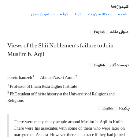
کلیدواژه‌ها
شیعه
عبیدالله بن زیاد
کربلا
کوفه
مسلم بن عقیل
عنوان مقاله
English
Views of the Shii Noblemen's failure to Join
Muslim b. Aqil
نویسندگان
English
1
2
hosein hamzeh
Ahmad Naseri Amin
1
Professor of Imam Reza Higher Institute
2
PhD student of Shi'ite history at the University of Religions and
Religions
چکیده
English
There were many, many people around Muslim b. Aqil in Kufah.
There were his associates, with some of them who were later on
martyred on Ashura. However, there is no trace if they had joined