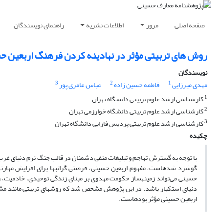
صفحه اصلی
مرور
اطلاعات نشریه
راهنمای نویسندگان
روش های تربیتی مؤثر در نهادینه کردن فرهنگ اربعین ح
نویسندگان
3
2
1
مهدی میرزایی
فاطمه حسین زاده
عباس عامری پور
1
کارشناسی ارشد علوم تربیتی دانشگاه تهران
2
کارشناسی ارشد علوم تربیتی دانشگاه خوارزمی تهران
3
کارشناسی ارشد علوم تربیتی پردیس فارابی دانشگاه تهران
چکیده
با توجه به گسترش تهاجم و تبلیغات منفی دشمنان در قالب جنگ نرم دنیای غرب
گوشزد شده­است، مفهوم اربعین حسینی، فرصتی گران­بها برای افزایش مهارت­ه
حسینی می‌تواند زمینه­ساز حکومت مهدوی بر مبنای زندگی توحیدی، خادمیت، زائ
دنیای استکبار باشد. در این پژوهش مشخص شد که روش­های تربیتی مانند مشا
اربعین حسینی مؤثر بوده­است.