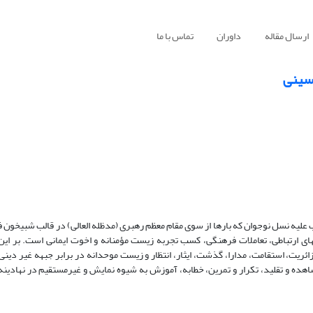
ارسال مقاله
داوران
تماس با ما
سینی
 علیه نسل نوجوان که بارها از سوی مقام معظم رهبری (مدظله العالی) در قالب شبیخو
ای ارتباطی، تعاملات فرهنگی، کسب تجربه زیست مؤمنانه و اخوت ایمانی است. بر ای
ریت، استقامت، مدارا، گذشت، ایثار، انتظار و زیست موحدانه در برابر جبهه غیر دینی
هده و تقلید، تکرار و تمرین، خطابه، آموزش به شیوه نمایش و غیرمستقیم در نهادی