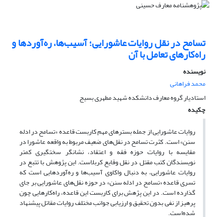
تسامح در نقل روایات عاشورایی؛ آسیب‌ها، ره‌آوردها و
راه‌کارهای تعامل با آن
نویسنده
محمد فراهانی
استادیار گروه معارف دانشکده شهید مطهری بسیج
چکیده
روایات عاشورایی از جمله بسترهای مهم کاربست قاعده «تسامح در ادله
سنن» است. کثرت تسامح در نقل‌های ضعیف مربوط به واقعه عاشورا در
مقایسه با روایات حوزه فقه و اعتقاد، نشانگر سختگیری کمتر
نویسندگان کتب مقتل در نقل وقایع کربلاست. این پژوهش با تتبع در
روایات عاشورایی، به دنبال واکاوی آسیب‌ها و ره‌آوردهایی است که
تسری قاعده «تسامح در ادله سنن» در حوزه نقل‌های عاشورایی بر جای
گذارده است. در این پژهش برای کاربست این قاعده، راه‌کارهایی چون
پرهیز از نفی بدون تحقیق و ارزیابی جوانب مختلف روایات مقاتل پیشنهاد
شده‌است.