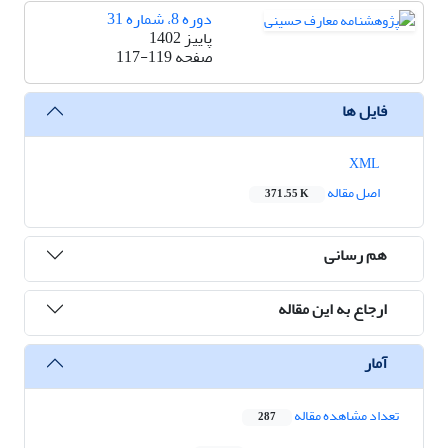
دوره 8، شماره 31
پاییز 1402
صفحه
117-119
فایل ها
XML
اصل مقاله
371.55 K
هم رسانی
ارجاع به این مقاله
آمار
تعداد مشاهده مقاله
287