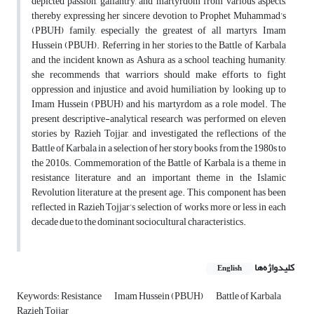
depicted passion, gallantry, and martyrdom from various aspects,
thereby expressing her sincere devotion to Prophet Muhammad’s
(PBUH) family, especially the greatest of all martyrs, Imam
Hussein (PBUH). Referring in her stories to the Battle of Karbala
and the incident known as Ashura as a school teaching humanity,
she recommends that warriors should make efforts to fight
oppression and injustice and avoid humiliation by looking up to
Imam Hussein (PBUH) and his martyrdom as a role model. The
present descriptive-analytical research was performed on eleven
stories by Razieh Tojjar, and investigated the reflections of the
Battle of Karbala in a selection of her story books from the 1980s to
the 2010s. Commemoration of the Battle of Karbala is a theme in
resistance literature and an important theme in the Islamic
Revolution literature at the present age. This component has been
reflected in Razieh Tojjar’s selection of works more or less in each
decade due to the dominant sociocultural characteristics.
کلیدواژه‌ها
English
Keywords: Resistance
Imam Hussein (PBUH)
Battle of Karbala
Razieh Tojjar