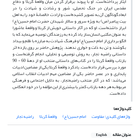
ایثار پرداخته‌است. او با پیوند برقرار کردن میان واقعۀ کربلا و دفاع
مقدس ایران در جنگ تحمیلی، شور و رشادت و شهادت را در
ابعادگوناگون آن به تصویر کشیده‌است و ارادت خالصانۀ خود را به اهل
بیت پیامبر(ص) به ویژه سرور و سالار شهیدان حضرت امام حسین(ع)
ابراز داشته‌است. او که در آثار داستانی خویش از کربلا و واقعۀ عاشورا
به عنوان مکتبی انسان‌ساز یاد کرده به رزمندگان توصیه می‌نماید که با
الگو برداری از امام حسین(ع) و فرهنگ شهادت‌ به مبارزه با ظلم و بیداد
بکوشند و تن به ذلت و خواری ندهند. پژوهش حاضر بر روی یازده اثر
داستانی راضیه تجار، به روش توصیفی و تحلیلی، انجام گرفته‌است و
بازتاب واقعۀ کربلا را در کتاب‌های داستانی منتخب او از دهۀ 60 - 90
مورد بررسی قرار داده‌است. یادکرد واقعۀ کربلا یکی از مضامین ادبیات
پایداری و در عصر حاضر یکی از مضامین مهم ادبیات انقلاب اسلامی
می‌باشد؛ که در آثار منتخب راضیه‌تجار، به دلایل اجتماعی و فرهنگی
مربوط به هر دهه بازتاب کمتر یا بیشتری از این مؤلفه را در خود انعکاس
داده‌است.
کلیدواژه‌ها
واژه‌های کلیدی: مقاومت
امام حسین(ع)
واقعۀ کربلا
راضیه تجار
عنوان مقاله
English