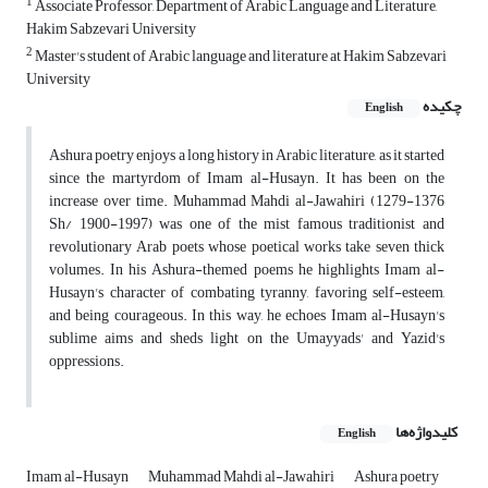
1
Associate Professor, Department of Arabic Language and Literature,
Hakim Sabzevari University
2
Master's student of Arabic language and literature at Hakim Sabzevari
University
چکیده
English
Ashura poetry enjoys a long history in Arabic literature, as it started
since the martyrdom of Imam al-Husayn. It has been on the
increase over time. Muhammad Mahdi al-Jawahiri (1279-1376
Sh/ 1900-1997) was one of the mist famous traditionist and
revolutionary Arab poets whose poetical works take seven thick
volumes. In his Ashura-themed poems he highlights Imam al-
Husayn's character of combating tyranny, favoring self-esteem,
and being courageous. In this way, he echoes Imam al-Husayn's
sublime aims and sheds light on the Umayyads' and Yazid's
oppressions.
کلیدواژه‌ها
English
Imam al-Husayn
Muhammad Mahdi al-Jawahiri
Ashura poetry