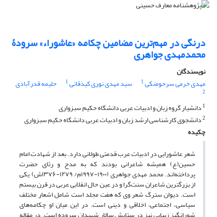
درنگی در مهم‌ترین مضامین چکامه «عاشوراء» سرودۀ
محمدمهدی جواهری
نویسندگان
1
1
مهدی خرمی سرحوضکی
سید مهدی نوری کیذقانی
حلیمه قدرآبادی
2
1
دانشیار گروه زبان و ادبیات عربی دانشگاه حکیم سبزواری
2
دانشجوی کارشناسی ارشد زبان و ادبیات عربی دانشگاه حکیم سبزواری
چکیده
شعر عاشورایی در ادبیات عرب قدمتی طولانی دارد. بعد از شهادت امام
حسین(ع) همیشه شاعرانی بودند که به مدح و رثای حضرت
پرداخته‌اند. محمد مهدی جواهری (۱۹۰۰-۱۹۹۷م/ ۱۲۷۹-۱۳۷۶ش) یکی
از بزرگترین شاعران سنت‌گرا و در عین حال انقلابی عربی در قرن بیستم
است. دیوان سترگ شعر وی که هفت مجلد است شامل اشعار مختلف
سیاسی، اجتماعی، اخلاقی و دینی است. در این میان او چکامه‌های
شورانگیز زیبایی نیز در ستایش سالار شهیدان سروده است. در مقاله