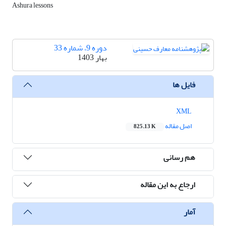
Ashura lessons
دوره 9، شماره 33
بهار 1403
فایل ها
XML
اصل مقاله
825.13 K
هم رسانی
ارجاع به این مقاله
آمار