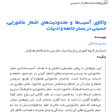
واکاوی آسیب‌ها و محدودیت‌های اشعار عاشورایی،
حسینی در بستر جامعه و ادبیات
نویسنده
مهدی صادقی
استادیار گروه آموزش زبان و ادبیات فارسی دانشگاه فرهنگیان
چکیده
این پژوهش با روش توصیفی-تحلیلی و با هدف آسیب‌شناسی شعر
عاشورایی به بررسی محدودیت‌های اشعار آیینی در دو محور جامعه و
ادبیات پرداخته است. شاعران عاشورایی همواره از طریق سرودن
اشعار و بیان آن در محافل و مجالس عزاداری عاشورا، نقش مؤثری در
جذب مردم به فرهنگ عاشورا دارند. شعر عاشورایی با فرهنگ دینی و
مذهب ارتباط دارد؛ به همین جهت در هنر کلامی این نوع شعر گویا
«چگونه گفتن» را نباید از «چه گفتن» متمایز کرد. این پژوهش نشان
می‌دهد که شعر عاشورایی باید خالی از غلو، عدم‌توجه بیش از حد به
شعر ماتمی و نظایر آن باشد. سادگی و ایجاز همراه با فصاحت کلام، کار