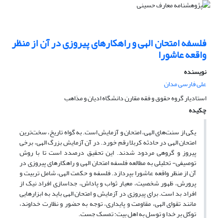
فلسفه امتحان الهی و راهکارهای پیروزی در آن از منظر
واقعه عاشورا
نویسنده
علی فارسی مدان
استادیار گروه حقوق و فقه مقارن دانشگاه ادیان و مذاهب
چکیده
یکی از سنت‌های الهی، امتحان و آزمایش است. به گواه تاریخ، سخت‌ترین
امتحان الهی در حادثه کربلا رقم خورد. در آن آزمایش بزرگ الهی، برخی
پیروز و گروهی مردود شدند. این تحقیق درصدد است تا با روش
توصیفی- تحلیلی به مطالعه فلسفه امتحان الهی و راهکارهای پیروزی در
آن از منظر واقعه عاشورا بپردازد. فلسفه و حکمت الهی، شامل تربیت و
پرورش، ظهور شخصیت، معیار ثواب و پاداش، جداسازی افراد نیک از
افراد بد است. برای پیروزی در آزمایش و امتحان الهی باید به ابزارهایی
مانند تقوای الهی، مقاومت و پایداری، توجه به حضور و نظارت خداوند،
توکل بر خدا و توسل به اهل بیت: تمسک جست.