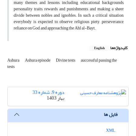
many themes and lessons, including educational backgrounds,
personality traits, rewards and punishments, and making a sheer
divide between nobles and ignobles. In such a critical situation,
everybody is expected to observe religious piety, perseverance,
reliance on God, and approaching the Ahl al-Bayt.
کلیدواژه‌ها
English
Ashura
Ashura episode
Divine tests
auccessful passing the
tests
دوره 9، شماره 33
بهار 1403
فایل ها
XML