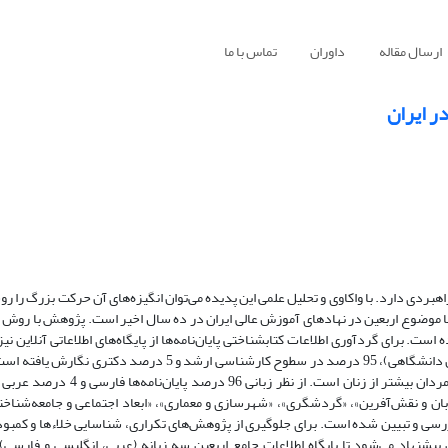
ارسال مقاله
داوران
تماس با ما
ر ایران
هبردی دارد. با واکاوی و تحلیل علمی این پدیده می‌توان انگیزه‌های آن حرکت بزرگ را 
 موضوع اربعین در نهادهای آموزش عالی ایران در ده سال اخیر است. پژوهش با روش کتا
ت. برای گردآوری اطلاعات کتابشناختی پایان‌نامه‌ها از پایگاه‌های اطلاعاتی آنلاین ن
است. یافته‌ها حاکی از آن است که تعداد ۱۰۰ پایان‌نامه (۱عنوان حوزوی و ۹۹عنوان دانشگاهی)، 95 درصد در سطوح کارشنا
دولتی بیشتر از سایر نهادهای آموزشی به موضوع اربعین پرداخته‌اند و سهم مردان ب
زبان و نقش‌آفرین»، «گردشگری»، «شهرسازی و معماری»، «ابعاد اجتماعی و جامعه‌شناخت
ررسی و تبیین شده است. برای جلوگیری از پژوهش‌های تکراری، شناسایی خلاء‌ها و کمب
یشنهاد می‌شود تا پایگاه اطلاعات جامع اربعین سه زبانه (عربی، انگلیسی و فارسی