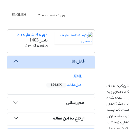
ورود به سامانه
ENGLISH
دوره 9، شماره 35
پاییز 1403
صفحه
25-50
فایل ها
XML
اصل مقاله
روشن کرد. هدف
870.6 K
بخانه‌ای و به
یز استفاده شده
هم رسانی
سی ارشد و 5 درصد دکتری نگارش یافته است. دانشگاه‌های
یشتر از زنان است. از نظر زبانی 96 درصد پایان‌نامه‌ها فارسی و 4 درصد عربی است که توسط
ی»، «شیعیان و
ارجاع به این مقاله
ودهای پژوهشی،
) تحت وب برای