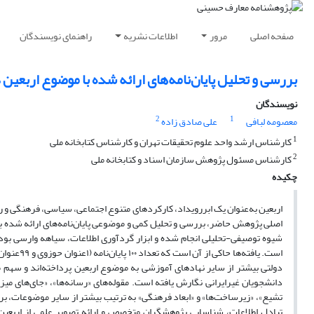
صفحه اصلی
مرور
اطلاعات نشریه
راهنمای نویسندگان
بررسی و تحلیل پایان‌نامه‌های ارائه شده با موضوع اربعین د
نویسندگان
2
1
معصومه لبافی
علی صادق زاده
1
کارشناس ارشد واحد علوم تحقیقات تهران و کارشناس کتابخانه ملی
2
کارشناس مسئول پژوهش سازمان اسناد و کتابخانه ملی
چکیده
اربعین به‌عنوان یک ابررویداد، کارکردهای متنوع اجتماعی، سیاسی، فرهنگی و را
اصلی پژوهش حاضر، بررسی و تحلیل کمی و موضوعی پایان‌نامه‌های ارائه شده با
شیوه توصیفی-تحلیلی انجام شده و ابزار گردآوری اطلاعات، سیاهه وارسی بوده اس
دانشجویان غیرایرانی نگارش یافته است. مقوله‌های «رسانه‌ها»، «جای‌های می
تشیع»، «زیرساخت‌ها» و «ابعاد فرهنگی» به ترتیب بیشتر از سایر موضوعات، ب
تبادل اطلاعات، شناسایی پژوهشگران متخصص و ارائه تصویر علمی از اربعین پ