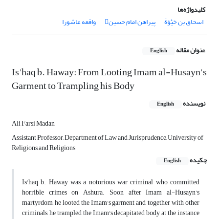
کلیدواژه‌ها
اسحاق بن حَیْوَةَ
پیراهن امام حسین
واقعه عاشورا
عنوان مقاله
English
Is'haq b. Haway: From Looting Imam al-Husayn's
Garment to Trampling his Body
نویسنده
English
Ali Farsi Madan
Assistant Professor, Department of Law and Jurisprudence, University of
Religions and Religions
چکیده
English
Is'haq b. Haway was a notorious war criminal who committed
horrible crimes on Ashura. Soon after Imam al-Husayn's
martyrdom, he looted the Imam's garment and, together with other
criminals, he trampled the Imam's decapitated body at the instance