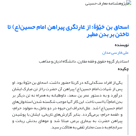
اسحاق بن حَیْوَةَ؛ از غارتگری پیراهن امام حسین(ع) تا
تاختن بر بدن مطهر
نویسنده
علی فارسی مدان
استادیار گروه حقوق و فقه مقارن، دانشگاه ادیان و مذاهب
چکیده
یکی از افراد سنگدلی که در کربلا حضور داشت، اسحاق بن‏ حَیْوَةَ بود. او
پس از شهادت امام حسین(ع) پیراهن آن حضرت را از تن مبارک ایشان
درآورد و به دستور عمر بن سعد، داوطلبانه به همراه نه تن دیگر بر
بدن امام با اسب تاخت. این کار آنها موجب شکسته شدن استخوان‌های
امام حسین(ع) شد. علل انحراف ابن حیوه در دو عامل به «مولود حرام»
و «لقمه حرام» برمی‌گردد. بنابر گزارش‌های تاریخی، ایشان با پوشیدن
پیراهن حضرت به بیماری برص مبتلا شد و موهای بدنش ریخت و
سرانجام به دست مختار ثقفی به هلاکت رسید.