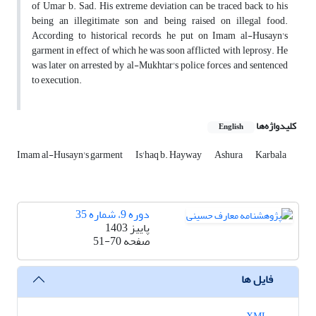
of Umar b. Sad. His extreme deviation can be traced back to his
being an illegitimate son and being raised on illegal food.
According to historical records, he put on Imam al-Husayn's
garment in effect of which he was soon afflicted with leprosy. He
was later on arrested by al-Mukhtar's police forces and sentenced
to execution.
کلیدواژه‌ها
English
Imam al-Husayn's garment
Is'haq b. Hayway
Ashura
Karbala
دوره 9، شماره 35
پاییز 1403
صفحه
51-70
فایل ها