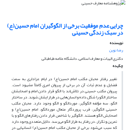
چرایی عدم موفقیت برخی از الگوگیران امام حسین(ع)
در سبک زندگی حسینی
نویسنده
رضا نوین
دکتری الهیات و معارف اسلامی، دانشگاه علامه طباطبائی
چکیده
تغییر رفتار محبان مکتب امام حسین(ع) در ایام عزاداری به سمت
فضایل و عدم ثبات آن در برخی از پیروان امری کاملاً مشهود است.
پیروان مکتب حسینی در تلاش‌اند با الگو قرار دادن امام و اصحابشان
ساختار الگو را شکل داده و انسان‌هایی در طراز ایشان شوند. در ساختار
الگو، سه مؤلفه الگوگیر، موردالگو و الگو وجود دارد. محبان مکتب
حسینی الگوگیر، قرب پروردگار متعال موردالگو، امام حسین(ع) و
اصحابش الگو هستند. الگوگیر با شاخص قرار دادن رفتارهای الگو و با
تمرین و تکرار، در رفتار به طراز الگو می‌رسد. دلایل متعددی وجود دارد
که سبب می‌شود برخی از محبان مکتب امام حسین(ع) انسان­هایی در