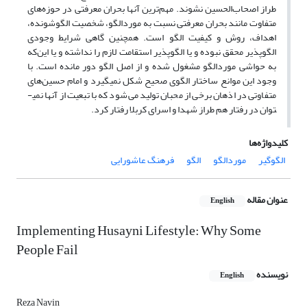
طراز اصحاب‌الحسین نشوند. مهم‌ترین آنها بحران معرفتی در حوزه‌های
متفاوت مانند بحران معرفتی نسبت به موردالگو، شخصیت الگوشونده،
اهداف، روش و کیفیت الگو است. همچنین گاهی شرایط وجودی
الگوپذیر محقق نبوده و یا الگوپذیر استقامت لازم را نداشته و یا این‌که
به حواشی موردالگو مشغول شده و از اصل الگو دور مانده است. با
وجود این موانع ساختار الگوی صحیح شکل نمی­گیرد و امام حسین‌های
متفاوتی در اذهان برخی از محبان تولید می‌شود که با تبعیت از آنها نمی­
توان در رفتار هم طراز شهدا و اسرای کربلا رفتار کرد.
کلیدواژه‌ها
الگوگیر
موردالگو
الگو
فرهنگ عاشورایی
عنوان مقاله
English
Implementing Husayni Lifestyle: Why Some
People Fail
نویسنده
English
Reza Navin