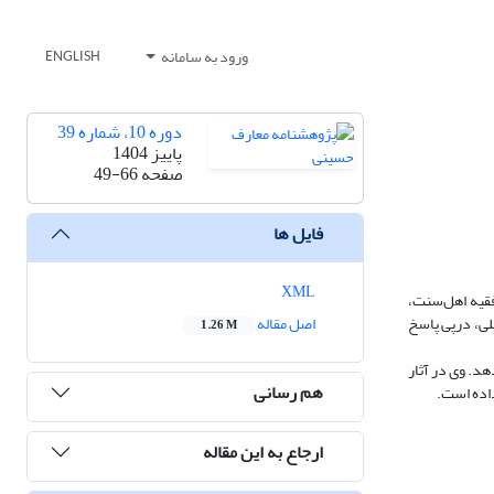
ورود به سامانه
ENGLISH
دوره 10، شماره 39
پاییز 1404
صفحه
49-66
فایل ها
XML
اره مورد توجه اندیشمندان اسلامی قرار داشته است. ابن‌تیمیه (661-728ق) متکلم و فقیه اهل‌سنت،
یلی، درپی پاسخ
اصل مقاله
1.26 M
هد. وی در آثار
هم رسانی
داده است.
ارجاع به این مقاله