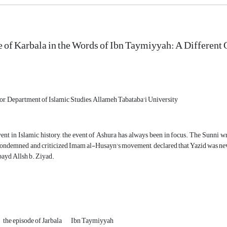
 of Karbala in the Words of Ibn Taymiyyah: A Different
or, Department of Islamic Studies, Allameh Tabataba'i University
vent in Islamic history, the event of Ashura has always been in focus. The Sunni
ondemned and criticized Imam al-Husayn's movement, declared that Yazid was never
bayd Allsh b. Ziyad.
the episode of Jarbala
Ibn Taymiyyah