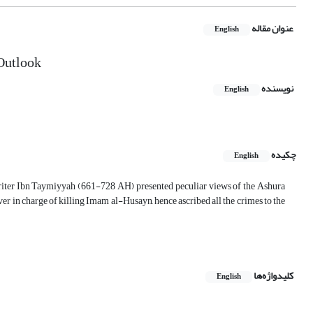
عنوان مقاله
English
 Outlook
نویسنده
English
چکیده
English
 writer Ibn Taymiyyah (661-728 AH) presented peculiar views of the Ashura
 in charge of killing Imam al-Husayn, hence ascribed all the crimes to the
کلیدواژه‌ها
English