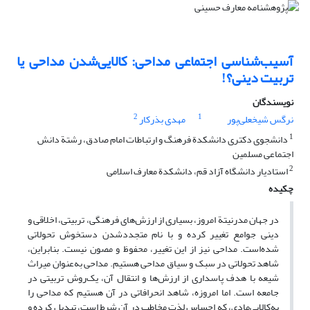
آسیب‌شناسی اجتماعی مداحی: کالایی‌شدن مداحی یا
تربیت دینی؟!
نویسندگان
2
1
نرگس شیخعلی‌پور
مهدی بذرکار
1
دانشجوی دکتری دانشکدة فرهنگ و ارتباطات امام صادق، رشتة دانش
اجتماعی مسلمین
2
استادیار دانشگاه آزاد قم، دانشکدة معارف اسلامی
چکیده
در جهان مدرنیتة امروز، بسیاری از ارزش‌های فرهنگی، تربیتی، اخلاقی و
دینی جوامع تغییر کرده و با نام متجددشدن دستخوش تحولاتی
شده‌است. مداحی نیز از این تغییر، محفوظ و مصون نیست. بنابراین،
شاهد تحولاتی در سبک و سیاق مداحی هستیم. مداحی به‌عنوان میراث
شیعه با هدف پاسداری از ارزش‌ها و انتقال آن، یک‌روش تربیتی در
جامعه است. اما امروزه، شاهد انحرافاتی در آن هستیم که مداحی را
به‌کالایی‌مادی، که احساس لذت مخاطب در آن شرط است، تبدیل کرده و