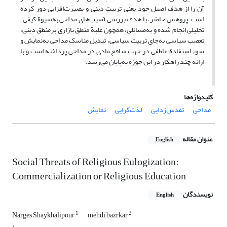
آن را از هدف اصیل خود یعنی تربیت دینی و بصیرت‌افزایی دور کرده
است. پژوهش حاضر، با هدف بررسی آسیب‌های مداحی به‌شیوة کیفی ـ
تحلیلی انجام شده و به‌مسائلی، همچون غلبة منطق بازاری برمنطق دینی،
تعصب سیاسی به‌جای تربیت سیاسی، تبدیل مناسک مداحی به‌نمایش و
سوء استفادة عاطفی در جهت منافع مادی در مداحی پرداخته است و با
ارائه چند راهکار در این حوزه به‌پایان می‌رسد.
کلیدواژه‌ها
مداحی
تقدس‌زدایی
لذت‌گرایی
نمایش
عنوان مقاله
English
Social Threats of Religious Eulogization:
Commercialization or Religious Education
نویسندگان
English
1
2
Narges Shaykhalipour
mehdi bazrkar