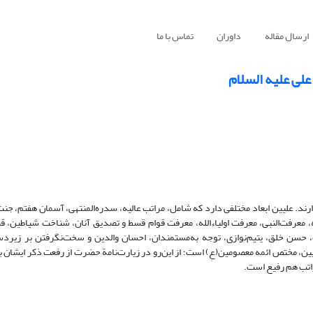
ارسال مقاله
داوران
تماس با ما
ی علیه السلام
د. علیین ابعاد مختلفی دارد که شامل، مراتب عالیه، سدره‌المنتهی، آسمان هفتم، جنت
 معرفت‌النبی، معرفت اولیاءالله، معرفت قوام قسط و تصدیق آنان، شناخت شیاطین، قبو
ت، حسن خلق، یتیم‌نوازی، توجه به‌مستمندان، احسان والدین و سخت‌نگرفتن بر زی
علیین، مختص ائمه معصومین(ع) است؛ از ‌این‌رو در زیارت‌نامة حضرت از رفعت ذکر ایشان 
راتب هم رفیع است.