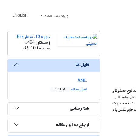
ورود به سامانه
ENGLISH
دوره 10، شماره 40
زمستان 1404
صفحه
83-100
فایل ها
XML
اصل مقاله
، لوح محفوظ و
1.31 M
ل اوامر الهی،
ردست که حضرت
هم رسانی
به‌جای نفس یاد
ارجاع به این مقاله