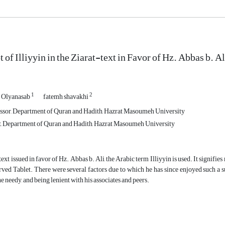
of Illiyyin in the Ziarat-text in Favor of Hz. Abbas b. Al
1
2
 Olyanasab
fatemh shavakhi
ssor, Department of Quran and Hadith, Hazrat Masoumeh University
t, Department of Quran and Hadith, Hazrat Masoumeh University
text issued in favor of Hz. Abbas b. Ali, the Arabic term Illiyyin is used. It signifies
ved Tablet. There were several factors due to which he has since enjoyed such a su
he needy, and being lenient with his associates and peers.