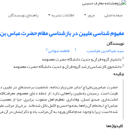
صفحه اصلی
مرور
اطلاعات نشریه
راهنمای نویسندگان
مفهوم شناسی علیین در بازشناسی مقام حضرت عباس بن عل
نویسندگان
2
1
سید ضیا الدین علیانسب
فاطمه شواخی
1
دانشیار گروه قرآن و حدیث دانشگاه حضرت معصومه
2
دانشجوی کارشناسی ارشد گروه قرآن و حدیث دانشگاه حضرت معصومه
چکیده
حضرت عباس‌بن‌علی(ع) بنابر متن زیارت‌نامه، شخصیت برجسته‌ای در علیین دارن
طینت است. رسیدن به‌علیین راه‌هایی دارد؛ از جمله دعای معصوم، معرفت‌الله،
امانت‌داری، صدق لسان، وفاداری، تعظیم اهل صفوت، برابری، حیا از معصی
عباس(ع) به‌تمام آن راه‌ها به‌نحو احسن و اکمل نائل شده‌اند. برخی از مراتب 
شده است؛ زیرا با وجود عدم امکان ورود به آن مراتب، یاد و ذکر ایشان در آن م
کلیدواژه‌ها