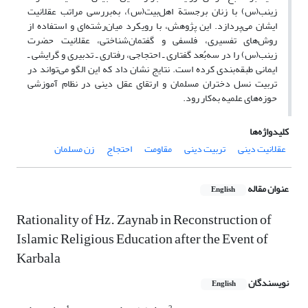
زینب(س) با زنان برجستة اهل‌بیت(س)، به‌بررسی مراتب عقلانیت
ایشان می‌پردازد. این پژوهش، با رویکرد میان‌رشته‌ای و استفاده از
روش‌های تفسیری، فلسفی و گفتمان‌شناختی، عقلانیت حضرت
زینب(س) را در سه‌بُعد گفتاری ـ احتجاجی، رفتاری‌ ـ تدبیری و گرایشی ـ
ایمانی طبقه‌بندی کرده است. نتایج نشان داد که این الگو می‌تواند در
تربیت نسل دختران مسلمان و ارتقای عقل دینی در نظام آموزشی
حوزه‌های علمیه به‌کار رود.
کلیدواژه‌ها
عقلانیت دینی
تربیت دینی
مقاومت
احتجاج
زن مسلمان
عنوان مقاله
English
Rationality of Hz. Zaynab in Reconstruction of
Islamic Religious Education after the Event of
Karbala
نویسندگان
English