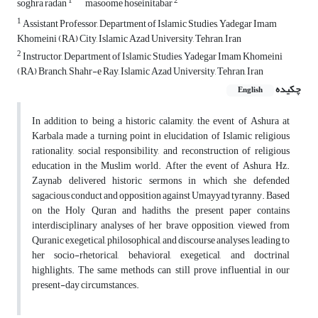
1
2
soghra radan
masoome hoseinitabar
1
Assistant Professor, Department of Islamic Studies, Yadegar Imam
Khomeini (RA) City, Islamic Azad University, Tehran, Iran
2
Instructor, Department of Islamic Studies, Yadegar Imam Khomeini
(RA) Branch, Shahr-e Ray, Islamic Azad University, Tehran, Iran
چکیده
English
In addition to being a historic calamity, the event of Ashura at
Karbala made a turning point in elucidation of Islamic religious
rationality, social responsibility, and reconstruction of religious
education in the Muslim world. After the event of Ashura, Hz.
Zaynab delivered historic sermons in which she defended
sagacious conduct and opposition against Umayyad tyranny. Based
on the Holy Quran and hadiths, the present paper contains
interdisciplinary analyses of her brave opposition, viewed from
Quranic exegetical, philosophical, and discourse analyses, leading to
her socio-rhetorical, behavioral, exegetical, and doctrinal
highlights. The same methods can still prove influential in our
present-day circumstances.