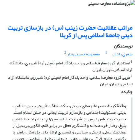
مراتب عقلانیت حضرت زینب (س) در بازسازی تربیت
دینی جامعة اسلامی پس از کربلا
نویسندگان
2
1
صغری رادان
معصومه حسینی تبار
1
استادیار گروه معارف اسلامی، واحد یادگار امام خمینی (ره) شهرری، دانشگاه
آزاد اسلامی، تهران، ایران
2
مربی گروه معارف اسلامی، واحد یادگار امام خمینی (ره) شهرری، دانشگاه آزاد
اسلامی، تهران، ایران
چکیده
واقعة کربلا، نه‌تنها فاجعه‌ای تاریخی، بلکه نقطة عطفی در تبیین عقلانیت
دینی، مسئولیت اجتماعی و بازسازی تربیت ایمانی در جهان اسلام است.
حضرت زینب(س) پس از شهادت امام‌حسین(ع) با ایراد خطبه‌هایی
بلیغ، رفتار خردمندانه و کنشگری فعال در برابر ظلم، الگویی بی‌بدیل از
عقلانیت عملی، تربیتی، سیاسی و تفسیری ارائه داد. پژوهش حاضر با
تکیه بر منابع قرآنی، روایات معتبر و تحلیل تطبیقی شخصیت حضرت