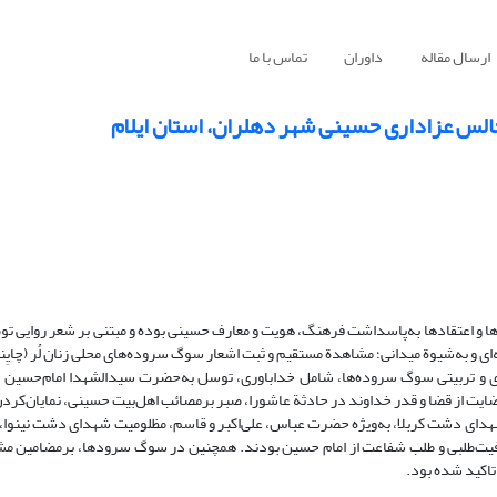
ارسال مقاله
داوران
تماس با ما
الس عزاداری حسینی شهر دهلران، استان ایلام
ا و اعتقادها به‌پاسداشت فرهنگ، هویت و معارف حسینی بوده و مبتنی بر شعر روایی تو
ای و به‌شیوة میدانی؛ مشاهدة مستقیم و ثبت اشعار سوگ سروده‌های محلی زنان لُر (چایِ
ی و تربیتی سوگ سروده‌ها، شامل خداباوری، توسل به‌حضرت سیدالشهدا امام‌حسین ار
ضایت از قضا و قدر خداوند در حادثة عاشورا، صبر برمصائب اهل‌بیت حسینی، نمایان‌کرد
دای دشت کربلا، به‌ویژه حضرت عباس، علی‌اکبر و قاسم، مظلومیت شهدای دشت نینوا،
عافیت‌طلبی و طلب شفاعت از امام حسین بودند. همچنین در سوگ سرودها، برمضامین م
تاکید شده بود.