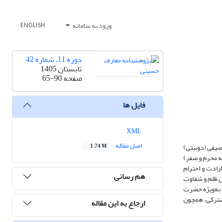
ورود به سامانه
ENGLISH
دوره 11، شماره 42
تابستان 1405
صفحه
65-90
فایل ها
XML
اصل مقاله
صیفی (دوبیتی)
1.74 M
نه محرم و صفر)
ادت و احترام
هم رسانی
ن ظلم و شقاوت
 به‌ویژه حضرت
شترکی، همچون
ارجاع به این مقاله