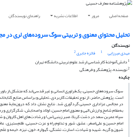
صفحه اصلی
مرور
اطلاعات نشریه
راهنمای نویسندگان
تحلیل محتوای معنوی و تربیتی سوگ سروده‌های لری در مج
نویسندگان
2
1
مهدی میرزایی
فائزه جابری
1
دانش‌آموختة کارشناسی ارشد علوم تربیتی دانشگاه تهران
2
نویسنده، پژوهشگر و فرهنگی
چکیده
سوگ سروده‌های حسینی، یک‌فراوری انسانی و غیر قدسی‌اند که متشکل از باوره
است. پژوهش حاضر، از نوع تحقیقات کاربردی ـ تحلیلی و براساس منابع کتابخانه‌
در مجالس عزاداری حسینی گردآوری شد. نتایج نشان داد که درون‌مایة معنو
به‌مقام شامخ و ارزش الهی و معنوی امام حسین، اولاد و اصحابش، شکرگزاری و ر
سپاه عمربن سعد در دشت کربلا، صبر زینبی(س) و رشادت‌های اهل کاروان و شه
امام حسین و علی‌اصغر، عشق، شور و تداوم راه و عزت حسینی، ظلم‌ستیزی، 
شیون و گریه، شهید و شهادت، اسارت، تشنگی، گهواره، خون، نیزه، خیمه و عَلَم 