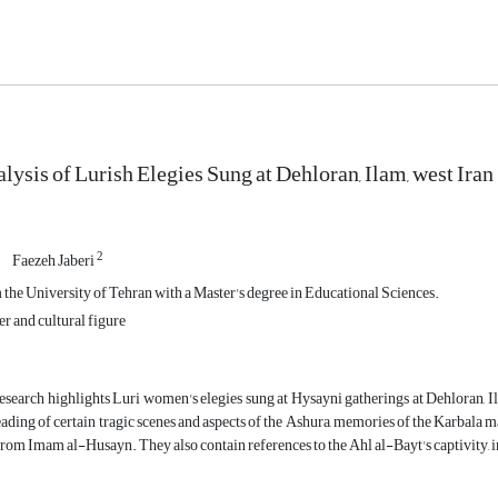
lysis of Lurish Elegies Sung at Dehloran, Ilam, west Iran
2
Faezeh Jaberi
the University of Tehran with a Master's degree in Educational Sciences.
er and cultural figure
esearch highlights Luri women's elegies sung at Hysayni gatherings at Dehloran, Ila
ading of certain tragic scenes and aspects of the Ashura, memories of the Karbala 
from Imam al-Husayn. They also contain references to the Ahl al-Bayt's captivity, inte