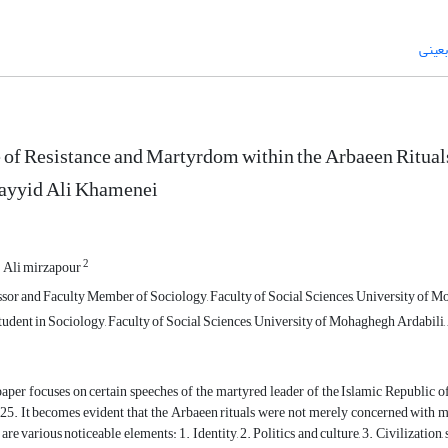
عینی
 of Resistance and Martyrdom within the Arbaeen Rituals
Sayyid Ali Khamenei
2
Ali mirzapour
ssor and Faculty Member of Sociology, Faculty of Social Sciences, University of Mo
udent in Sociology, Faculty of Social Sciences, University of Mohaghegh Ardabili, 
paper focuses on certain speeches of the martyred leader of the Islamic Republic
. It becomes evident that the Arbaeen rituals were not merely concerned with mou
are various noticeable elements: 1. Identity, 2. Politics and culture, 3. Civilization