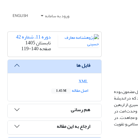
ورود به سامانه
ENGLISH
دوره 11، شماره 42
تابستان 1405
صفحه
119-140
فایل ها
XML
اصل مقاله
ینی طی سال‌های ۱۳۹۳ تا ۱۴۰۴ است. روش تحقیق، تحلیل مضمون بوده
1.45 M
تخاب شد. نتایج نشان داد که در اندیشة
یری از اربعین
هم رسانی
گی: نماد قوّت نرم اسلام و وحدت امت در
ز طریق خدمت، اخوت و مجاهدت. در
سلامی و تقویت
ارجاع به این مقاله