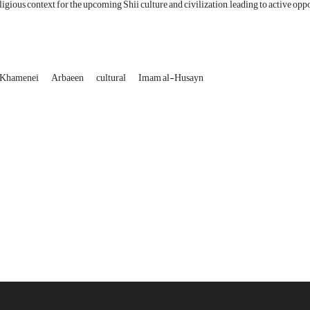
ligious context for the upcoming Shii culture and civilization, leading to active o
 Khamenei
Arbaeen
cultural
Imam al-Husayn