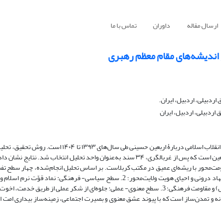
ارسال مقاله
داوران
تماس با ما
 اندیشه‌های مقام معظم رهبری
ردبیلی، اردبیل، ایران.
ردبیلی، اردبیل، ایران
هدف این پژوهش، تحلیل ابعاد فرهنگ مقاومت و شهادت در بیانات رهبر معظم انقلاب اسلامی دربارۀ اربعین حس
و جامعه آماری، شامل تمام سخنرانی‌ها، پیام‌ها و بیانات رسمی ایشان دربارة اربعین است که پس از غربالگری، ۳۴ سند به‌عنوان واحد تحلیل ان
اومت‌محور با ریشه‌ای عمیق در مکتب کربلاست. بر اساس تحلیل انجام‌شده، چهار سطح تفس
در گفتمان ایشان قابل تشخیص است: 1. سطح هویتی-وجودی: تجدید عهد با جهاد درونی و احیای هویت ولایت‌محور؛ 2. سطح سیاسی- فرهن
برابر تفرقة دشمن؛ 3. سطح تمدنی: استمرار میراث روشنگرانة حضرت زینب(س) و مقاومت فرهنگی؛ 3. سطح معنوی- عملی: جلوه‌ای از شکر عملی ا
 و تمدن‌ساز است که با پیوند عشق معنوی و بصیرت اجتماعی، زمینه‌ساز بیداری امت ا