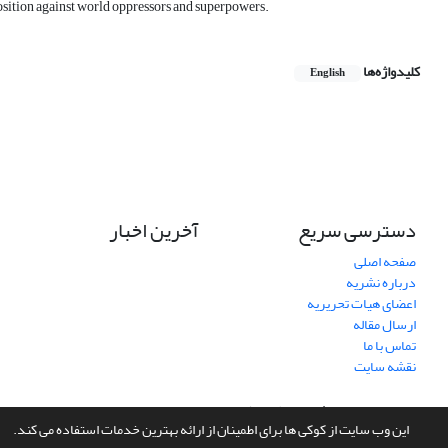
pposition against world oppressors and superpowers.
کلیدواژه‌ها
English
دسترسی سریع
آخرین اخبار
صفحه اصلی
درباره نشریه
اعضای هیات تحریریه
ارسال مقاله
تماس با ما
نقشه سایت
سامانه مدیریت نشریات علمی.
طراحی و پیاده سازی از
سیناوب
این وب سایت از کوکی ها برای اطمینان از ارائه بهترین خدمات استفاده می کند.