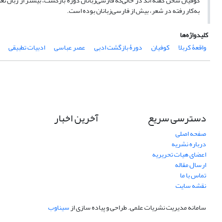
کوفیان سخن گفته اند در حالی‌که فارسی‌زبانان دورۀ بازگشت، بیشتر از زبان تعری
به‌کار رفته در شعر، بیش از فارسی‌زبانان بوده است.
کلیدواژه‌ها
واقعۀ کربلا
کوفیان
دورۀ بازگشت ادبی
عصر عباسی
ادبیات تطبیقی
دسترسی سریع
آخرین اخبار
صفحه اصلی
درباره نشریه
اعضای هیات تحریریه
ارسال مقاله
تماس با ما
نقشه سایت
سامانه مدیریت نشریات علمی.
طراحی و پیاده سازی از
سیناوب