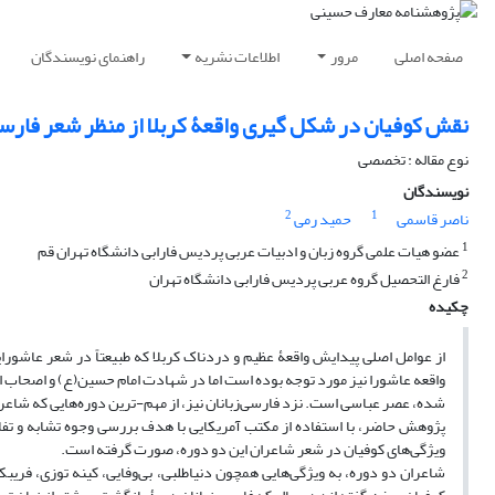
صفحه اصلی
مرور
اطلاعات نشریه
راهنمای نویسندگان
نقش کوفیان در شکل گیری واقعۀ کربلا از منظر شعر فارس
نوع مقاله : تخصصی
نویسندگان
2
1
ناصر قاسمی
حمید رمی
1
عضو هیات علمی گروه زبان و ادبیات عربی پردیس فارابی دانشگاه تهران قم
2
فارغ التحصیل گروه عربی پردیس فارابی دانشگاه تهران
چکیده
از عوامل اصلی پیدایش واقعۀ عظیم و دردناک کربلا که طبیعتاً در شعر عاشورا
واقعه عاشورا نیز مورد توجه بوده است اما در شهادت امام حسین(ع) و اصحاب ایشا
شده، عصر عباسی است. نزد فارسی‌زبانان نیز، از مهم-ترین دوره‌هایی که شاعران
پژوهش حاضر، با استفاده از مکتب آمریکایی با هدف بررسی وجوه تشابه و ت
ویژگی‌های کوفیان در شعر شاعران این دو دوره، صورت گرفته است.
شاعران دو دوره، به ویژگی‌هایی همچون دنیاطلبی، بی‌وفایی، کینه توزی، فریبکا