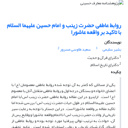
روابط عاطفی حضرت زینب و امام حسین علیهما السلام
با تاکید بر واقعه عاشورا
نویسندگان
2
1
بشیر سلیمی
سعید طاوسی مسرور
1
دکترای قرآن و حدیث
2
دکترای تاریخ اسلام
چکیده
یکی از مسائلی که کمتر به آن توجه شده روابط عاطفی معصومان (ع) با
اعضای خانواده و بستگان درجه اول و روابط عاطفی متقابل آنان با معصوم
(ع) است. ازاین­رو در این مقاله روابط عاطفی حضرت زینب (س)با امام
حسین علیهما السلام در طول حیات حضرت زینب (س) بررسی شده اما
تاکید مقاله بر واقعه عاشورا است. در این جستار با توجه به رعایت سیر
تاریخی از ولادت حضرت زینب (س) تا اتمام واقعه عاشورا و وقایع پس از
آن، حوادث به ترتیب توالی پیرفت­ها مورد توجه بوده­ و روابط عاطفی از
لابه­لای گزارش­های تاریخی و روایی استخراج شده است . نتایج تحقیق