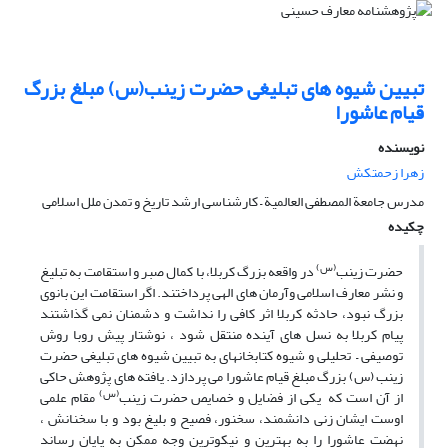
تبیین شیوه های تبلیغی حضرت زینب(س) مبلغ بزرگ
قیام عاشورا
نویسنده
زهرا زحمتکش
مدرس جامعة المصطفی العالمیة – کارشناسی ارشد تاریخ و تمدن ملل اسلامی
چکیده
(س)
حضرت زینب
در واقعه بزرگ کربلا، با کمال صبر و استقامت به تبلیغ
و نشر معارف اسلامی وآرمان های الهی پرداختند. اگر استقامت این بانوی
بزرگ نبود، حادثه کربلا اثر کافی را نداشت و دشمنان نمی گذاشتند
پیام کربلا به نسل های آینده منتقل شود ، نوشتار پیش روبا روش
توصیفی – تحلیلی و شیوه کتابخانه­ای به تبیین شیوه های تبلیغی حضرت
زینب (س) بزرگ مبلغ قیام عاشورا می پردازد. یافته های پژوهش حاکی
(س)
از آن است که یکی از فضایل و خصایص حضرت زینب
مقام علمی
اوست ایشان زنی دانشمند، سخنور، فصیح و بلیغ بود و با سخنانش ،
نهضت عاشورا را به بهترین و نیکوترین وجه ممکن به پایان رساند