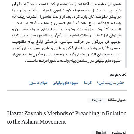
همچنین خطبه های آگاهانه و حکیمانه او که با استناد به آیات قرآن
کریم بوده است، زمینه سقوط حکومت اموی را فراهم و آخرین ضربه را
h
بر پیکر حکومت آنان وارد کرد. بعد از واقعه عاشورا، حضرت زینب
به
وظیفه خودکه تبلیغ اهداف قیام حسینی و ماهیت قیام ابا عبدا...
(ع)
الحسین
بود، عمل نموده بود و با بیان خطبه‌های شیوا با مضامین و
)
(
محتوای ارزشمند، رسالت امام حسین
ع
را به اتمام رسانید بی شک
توفیق آن بزرگوار در حرکت سیاسی، فرهنگی ابلاغ پیام مظلومیت
(ع)
حسین
را می‌باید با ساختار فکری، علمی و نظری عمیق ایشان که در
غالب خطبه های آتشین متجلی گردید و همچنین بهره گیری مناسب وی از
شیوه های تبلیغی در رساندن پیام واقعه عاشورا مرتبط دانست .
کلیدواژه‌ها
حضرت زینب(س)
کربلا
شیوه های تبلیغی
قیام عاشورا
عنوان مقاله
English
Hazrat Zaynab's Methods of Preaching in Relation
to the Ashura Movement
نویسنده
English