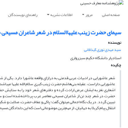
صفحه اصلی
مرور
اطلاعات نشریه
راهنمای نویسندگان
سیمای حضرت زینب علیهاالسلام در شعر شاعران مسیحی 
نویسنده
سید مهدی نوری کیذقانی
استادیار دانشگاه حکیم سبزرواری
چکیده
شعر عاشورایی در ادبیات عربی قدمتی به درازای واقعه عاشورا دارد. یکی از ش
عاشورایی داراست، عقیله بنی‌هاشم حضرت زینب کبری سلام الله علیها می­باشد
اشعاری نغز به ایشان عرض ارادت کرده و دفترهای شعر خود را به ستایش حضرت
حضرت در شعر چند تن از شاعران مسیحی معاصر عرب پرداخته‌شده است و سع
تبیین گردد. در یک نگاه اجمالی می­توان گفت: پاکی و عفاف حضرت، صلابت و شکیبای
انتقال پیام کربلا به جهانیان، از مهم‌ترین موضوعاتی است که این دلدادگان مسیح