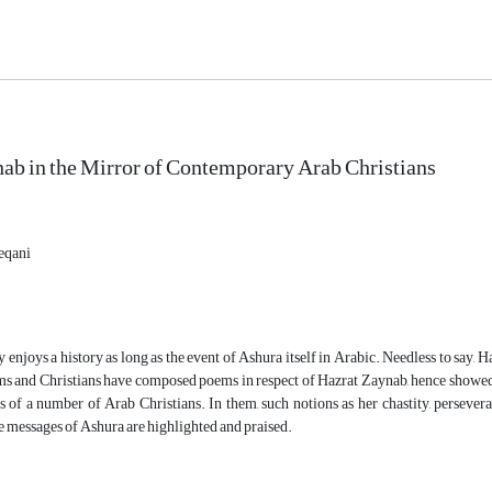
ab in the Mirror of Contemporary Arab Christians
eqani
 enjoys a history as long as the event of Ashura itself in Arabic. Needless to say, Ha
 and Christians have composed poems in respect of Hazrat Zaynab, hence showed the
of a number of Arab Christians. In them, such notions as her chastity, perseveran
 messages of Ashura are highlighted and praised.