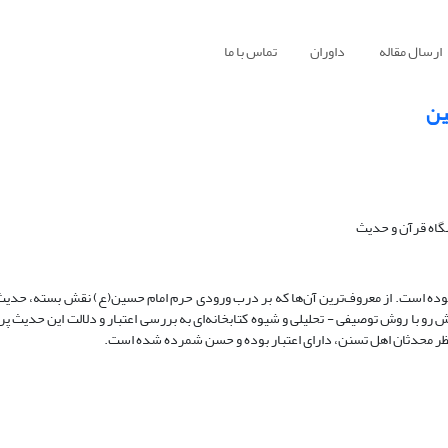
ارسال مقاله
داوران
تماس با ما
َین
گاه قرآن و حدیث
ان فرموده است. از معروف‌ترین آن‌ها که بر درب ورودی حرم امام حسین(ع) نقش بسته، حدیث «حُس
اطِ» است. نوشتار پیش رو با روش توصیفی - تحلیلی و شیوه کتابخانه‌ای به بررسی اعتبار و دلالت این حدیث
نظر محدثان اهل تسنن، دارای اعتبار بوده و حسن شمرده شده است.