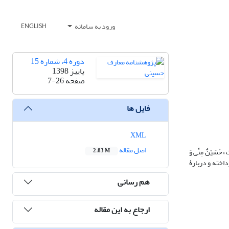
ورود به سامانه
ENGLISH
دوره 4، شماره 15
پاییز 1398
صفحه
7-26
فایل ها
XML
اصل مقاله
َیْنٌ مِنِّی وَ
2.83 M
 پرداخته و دربارۀ
هم رسانی
ارجاع به این مقاله