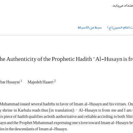
تداد می‌یابد.
 امام حسین(ع)
سبط من الاسباط
the Authenticity of the Prophetic Hadith "Al-Husayn is 
1
2
bar Husayni
Majedeh Haaeri
uhammad issued several hadiths in favor of Imam al-Husayn and his virtues. One o
y shrine in Karbala reads thus [in translation]: " Al-Husayn is from me and I am
his piece of hadith qualifies as both authoritative and reliable accirding to both Shi
yn and the Prophet Muhammad, expressing one's love toward Imam al-Husayn brings
s in the descendants of Imam al-Husayn.