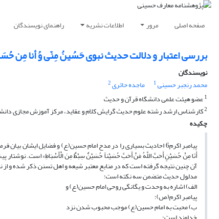
صفحه اصلی
مرور
اطلاعات نشریه
راهنمای نویسندگان
بررسی اعتبار و دلالت حدیث نبوی حَسُینُ مِنّی وُ أنا مِن حُس
نویسندگان
2
1
محمد رنجبر حسینی
ماجده حائری
1
عضو هیئت علمی دانشگاه قرآن و حدیث
2
کارشناس ارشد رشته علوم حدیث گرایش کلام و عقاید، مرکز آموزش مجازی دانش
چکیده
پیامبر اکرم6 احادیث بسیاری را در مدح امام حسین(ع) و فضایل ایشان بی
أَنَا مِنْ حُسَیْنٍ أَحَبَّ اللَّهُ مَنْ أَحَبَّ حُسَیْناً حُسَیْنٌ سِبْطٌ مِنَ الْأَسْبَ
آن چنین نتیجه گرفته است که در منابع معتبر شیعه و اهل تسنن ذکر شده و از 
مدلول حدیث متضمن سه نکته است:
الف) اشاره به وحدت و یگانگی روحی امام حسین(ع) و
پیامبر اکرم(ص)؛
ب) محبت به امام حسین(ع) موجب محبوب شدن نزد
خداوند است؛