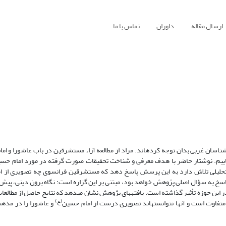
ارسال مقاله
داوران
تماس با ما
ناسان غربی بدان توجه کرده­اند. مراد از مطالعه آراء مستشرقین در باب عاشورا و اما
ییم. نوشتار حاضر با هدف معرفی و شناخت تحقیقات صورت گرفته در مورد امام حسی
حلیلی تلاش دارد به این پرسش پاسخ دهد که مستشرقین فرانسوی چه تصویری از ام
پاسخ به سؤال اصلی پژوهش خواهد بود، مبتنی بر این گزاره است: نگاه برون دینی، پیش 
 این حوزه تأثیر گذاشته است. یافته­های پژوهش نشان می­دهد که نتایج حاصل از مطالع
(ع)
 متفاوت است و آنها نتوانسته­اند تصویری درست از امام حسین­
و عاشورا را در مذه