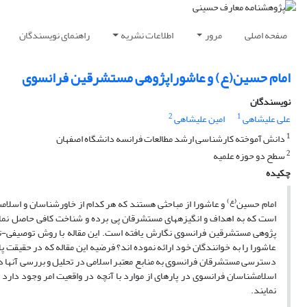
صفحه اصلی
مرور
اطلاعات نشریه
راهنمای نویسندگان
امام حسین‌(ع) و عاشورا‌پژوهی مستشرقین فرانسوی
نویسندگان
2
1
علی علیشاهی
امین علیشاهی
1
دانش آموخته کارشناسی ارشد مطالعات فرانسه دانشگاه اصفهان
2
سطح دو حوزه علمیه
چکیده
(ع)
امام حسین­
و عاشورا از مباحثی هستند که هر کدام از خاورشناسان و اسلام­ش
است که به اهداف و انگیزه­های مستشرقان پی برده و شناخت کافی حاصل نما
پژوهی مستشرقین فرانسوی نگارش یافته است. این مقاله با روش توصیفی-ت
عاشورا را به خوانندگان خود ارائه نموده اند؟ فرضیه این مقاله که در حقیقت 
دسترسی مستشرقان فرانسوی به منابع معتبر اسلامی در تحلیل و بررسی آنها در
اسلام­شناسان فرانسوی در پاره­ای از موارد با آنچه در واقعیت امر وجود دارد
نمایند.