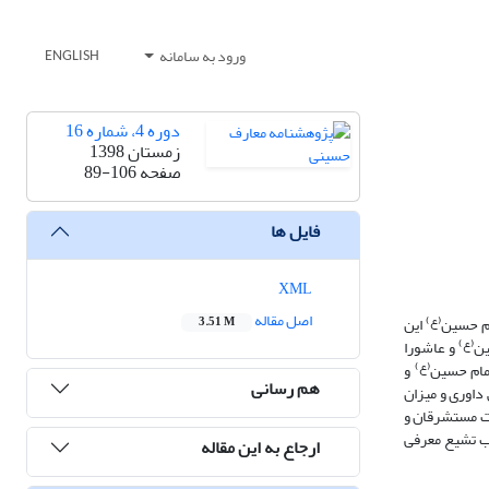
ورود به سامانه
ENGLISH
دوره 4، شماره 16
زمستان 1398
صفحه
89-106
فایل ها
XML
اصل مقاله
(ع)
م حسین­
این
3.51 M
(ع)
ن­
و عاشورا
(ع)
ام حسین­
و
هم رسانی
داوری و میزان
ات مستشرقان و
ب تشیع معرفی
ارجاع به این مقاله