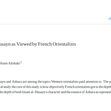
ی
ayn as Viewed by French Orientalists
2
Amin Alishahi
n and Ashura are among the topics Western orientalists paid attention to. The pre
l study, the core of this study is how objectively French orientalists got to the de
 the depth of both Imam al-Husayn's character and the essence of Ashura as represen