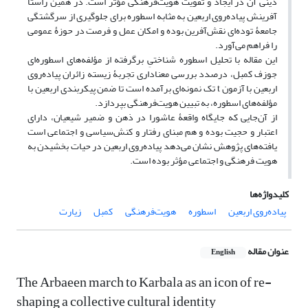
دینی آن در ایجاد و تقویت هویت‌فرهنگی مؤثر است. در همین راستا
آفرینش پیاده‌روی اربعین به مثابه اسطوره برای جلوگیری از سرگشتگی
جامعۀ توده‌ای نقش‌آفرین بوده و امکان عمل و فرصت در حوزۀ عمومی
را فراهم می‌آورد.
این مقاله با تحلیل اسطوره‌ شناختیِ برگرفته از مؤلفه‌های اسطوره‌ای
جوزف کمبل، درصدد بررسی معناداری تجربۀ زیسته زائران پیاده‌روی
‌اربعین با آزمون t تک نمونه‌ای برآمده است تا ضمن پیکربندی اربعین با
مؤلفه‌های اسطوره، به تبیین هویت‌فرهنگی بپردازد.
از آن‌جایی که جایگاه واقعۀ عاشورا در ذهن و ضمیر شیعیان، دارای
اعتبار و حجیت بوده و هم مبنای رفتار و کنش‌سیاسی و اجتماعی است
یافته‌های پژوهش نشان می‌دهد پیاده‌روی اربعین در حیات بخشیدن به
هویت فرهنگی و اجتماعی مؤثر بوده است.
کلیدواژه‌ها
پیاده‌روی اربعین
اسطوره
هویت‌فرهنگی
کمبل
زیارت
عنوان مقاله
English
The Arbaeen march to Karbala as an icon of re-
shaping a collective cultural identity