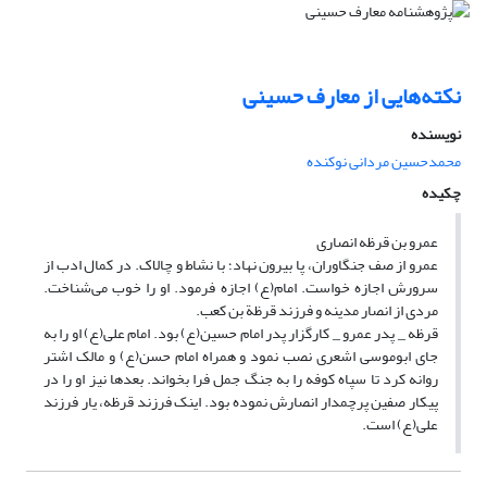
نکته‌هایی از معارف حسینی
نویسنده
محمدحسین مردانی نوکنده
چکیده
عمرو بن قرظه انصاری
عمرو از صف جنگاوران، پا بیرون نهاد؛ با نشاط و چالاک. در کمال ادب از
سرورش اجازه خواست. امام(ع) اجازه فرمود. او را خوب می‌شناخت.
مردی از انصار مدینه و فرزند قرظة بن کعب.
قرظه _ پدر عمرو _ کارگزار پدر امام حسین(ع) بود. امام علی(ع) او را به
جای ابوموسی اشعری نصب نمود و همراه امام حسن(ع) و مالک اشتر
روانه کرد تا سپاه کوفه را به جنگ جمل فرا بخواند. بعدها نیز او را در
پیکار صفین پرچمدار انصارش نموده بود. اینک فرزند قرظه، یار فرزند
علی(ع) است.