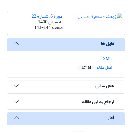
دوره 6، شماره 22
تابستان 1400
صفحه
143-144
فایل ها
XML
اصل مقاله
1.74 M
هم رسانی
ارجاع به این مقاله
آمار