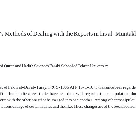
s Methods of Dealing with the Reports in his al-Muntak
 of Quran and Hadith Sciences, Farabi School of Tehran University
 of Fakhr al-Din al-Turayhi (979-1086 AH/ 1571-1675) has since been regarded a
 this book, quite a few studies have been done with regard to the manipulations do
orts, with the other onrs that he merged into one another. Among other manipulati
nations, change of certain names, and the like. These changes are of the book, not fr