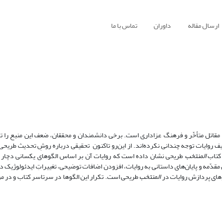
ارسال مقاله
داوران
تماس با ما
ی از اثرگذارترین منابع بر مقاتل متأخّر و فرهنگ عزاداری است. برخی دانشمندان و محققان، ضعف این منبع ر
یف روایات توجه چندانی نکرده‌اند. از این‌رو تاکنون تحقیقی درباره روشِ تحدیث طریحی
 کتاب
المنتخب
طریحی نشان داده است که روایات آن بر اساس الگوهای یکسانی دچار تغ
ن مقدّمه و پایان‌های داستانی به روایات، افزودن اضافات توضیحی، تغییراتِ ایدئولوژیک د
گوهای پردازش روایات در
المنتخب
طریحی است. تکرار این الگوها در سرتاسر کتاب و در موا