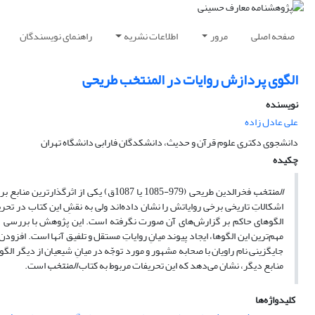
صفحه اصلی
مرور
اطلاعات نشریه
راهنمای نویسندگان
الگوی پردازش روایات در المنتخب طریحی
نویسنده
علی عادل زاده
دانشجوی دکتری علوم قرآن و حدیث، دانشکدگان فارابی دانشگاه تهران
چکیده
المنتخب
فخرالدین طریحی (979-1085 یا 1087ق) یک
اشکالاتِ تاریخی برخی روایاتش را نشان داده‌اند ولی به نقشِ این کتاب در تحر
الگوهای حاکم بر گزارش‌های آن صورت نگرفته است. این پژوهش با بررسی
مهم‌ترین این الگوها، ایجاد پیوند میانِ روایاتِ مستقل و تلفیق آنها است. افزود
جایگزینی نام راویان با صحابه مشهور و مورد توجّه در میانِ شیعیان از دیگر ال
منابع دیگر، نشان‌ می‌دهد که این تحریفات مربوط به کتاب
المنتخب
است.
کلیدواژه‌ها