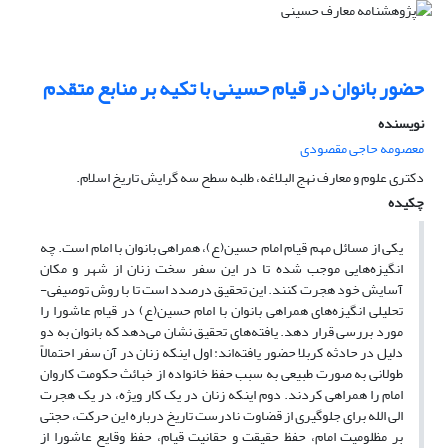
حضور بانوان در قیام حسینی با تکیه بر منابع متقدم
نویسنده
معصومه حاجی مقصودی
دکتری علوم و معارف نهج البلاغه، طلبه سطح سه گرایش تاریخ اسلام.
چکیده
یکی از مسائل مهم قیام امام حسین(ع)، همراهی بانوان با امام است. چه
انگیزه‌هایی موجب شده تا در این سفر سخت زنان از شهر و مکان
آسایش خود هجرت کنند. این تحقیق درصدد است تا با روش توصیفی-
تحلیلی انگیزه‌های همراهی بانوان با امام حسین(ع) در قیام عاشورا را
مورد بررسی قرار دهد. یافته‌های تحقیق نشان می‌دهد که بانوان به دو
دلیل در حادثه کربلا حضور یافته‌اند: اول اینکه زنان در آن سفر احتمالاً
طولانی به صورت طبیعی به سبب حفظ خانواده از خبائث حکومت کاروان
امام را همراهی کردند. دوم اینکه زنان در یک کار ویژه‌، در یک هجرت
الی الله برای جلوگیری از قضاوت نادرست تاریخ درباره این حرکت، حجتی
بر مظلومیت امام، حفظ حقیقت و حقانیت قیام، حفظ وقایع عاشورا از