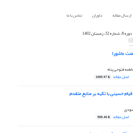
ارسال مقاله
داوران
تماس با ما
دوره 8، شماره 32، زمستان 1402
ضت عاشورا
اطمه فتوحی پناه
اصل مقاله
1009.97 K
قیام حسینی با تکیه بر منابع متقدم
صودی
اصل مقاله
908.46 K