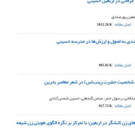
 عرفانی در اربعین حسینی
عین پورصادق
اصل مقاله
1012.26 K
یبندی به اصول و ارزش‌ها در مدرسه حسینی
اصل مقاله
985.81 K
 شخصیت حضرت زینب(س) در شعر معاصر بحرین
یذقانی، رسول خمر، عباس گنجعلی، حسین شمس‌آبادی
اصل مقاله
927.73 K
ای زن کنشگر در اربعین؛ با تمرکز بر نگره الگوی هویتی زن شیعه