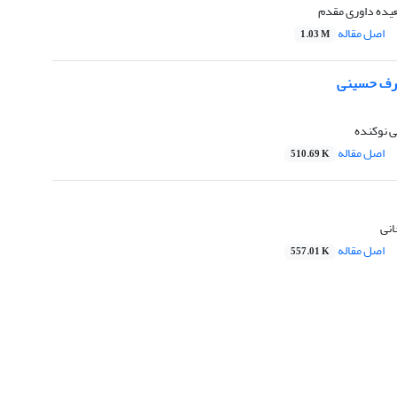
یده داوری مقدم
اصل مقاله
1.03 M
عارف حسینی
 نوکنده
اصل مقاله
510.69 K
انی
اصل مقاله
557.01 K