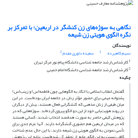
نگاهی به سوژه‌های زن کنشگر در اربعین؛ با تمرکز بر
نگره الگوی هویتی زن شیعه
نویسندگان
2
1
نسیم کاهیرده
سعیده داوری مقدم
1
کارشناس ارشد جامعه شناسی دانشگاه پیام نور مرکز تهران
2
کارشناس ارشد جامعه شناسی دانشگاه امام خمینی
چکیده
گفتمان انقلاب اسلامی با اتکاء به الگوهایی چون فاطمه(س) و زینب(س)
پشتوانه مهمی برای حضور مؤثر زنان در جامعه ایران بوده‌است. در این
میان طیفی از زنان مذهبی که کنشگرانی فعال هستند، بیش از دیگران
در روند هویت‌یابی خود از این دو الگو پیروی کرده‌اند. سوژه‌هایی که در
پژوهش کیفی حاضر به صورت هدفمند انتخاب شدند، کسانی هستند
که در میدان اربعین هم حضوری کنشگرانه دارند. آنها عزم جدی برای
تأسی نمودن به الگوی هویتی زن شیعه دارند، با این حال عدم شناخت
کافی نسبت به این الگو، مانع از تحقق آن شده‌است. نتایج این پژوهش