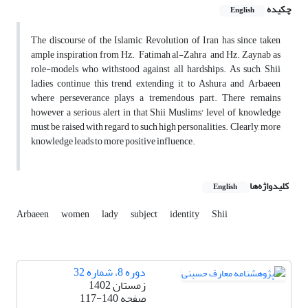
چکیده
English
The discourse of the Islamic Revolution of Iran has since taken
ample inspiration from Hz. Fatimah al-Zahra and Hz. Zaynab as
role-models who withstood against all hardships. As such, Shii
ladies continue this trend, extending it to Ashura and Arbaeen
where perseverance plays a tremendous part. There remains
however a serious alert in that Shii Muslims' level of knowledge
must be raised with regard to such high personalities. Clearly, more
knowledge leads to more positive influence.
کلیدواژه‌ها
English
Arbaeen
women
lady
subject
identity
Shii
دوره 8، شماره 32
زمستان 1402
صفحه
117-140