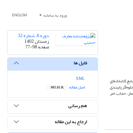
ورود به سامانه
ENGLISH
دوره 8، شماره 32
زمستان 1402
صفحه
77-98
فایل ها
XML
ع کتابخانه‌ای
وه‌گر پایبندی
اصل مقاله
985.81 K
از، حجاب، امر
هم رسانی
ارجاع به این مقاله