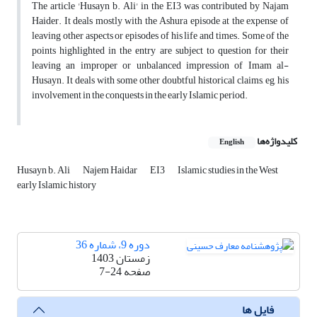
The article 'Husayn b. Ali' in the EI3 was contributed by Najam
Haider.‌ It deals mostly with the Ashura episode at the expense of
leaving other aspects or episodes of his life and times. Some of the
points highlighted in the entry are subject to question for their
leaving an improper or unbalanced impression of Imam al-
Husayn. It deals with some other doubtful historical claims, eg, his
involvement in the conquests in the early Islamic period.
کلیدواژه‌ها
English
Husayn b. Ali
Najem Haidar
EI3
Islamic studies in the West
early Islamic history
دوره 9، شماره 36
زمستان 1403
صفحه
7-24
فایل ها