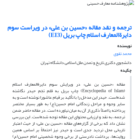
ترجمه و نقد مقاله «حسین ‌بن علی» در ویراست سوم
دایرةالمعارف اسلام چاپ بریل (EI3)
نویسنده
محمد تقوی
دانشجوی دکتری تاریخ و تمدن ملل اسلامی دانشگاه تهران
چکیده
مقاله «حسین ‌بن علی» در ویرایش سوم دایرةالمعارف اسلام
(Encyclopedia of Islam) چاپ بریل به قلم نَجَم حیدر نگاشته
شده‌است. حیدر این مدخل را با تأکید بر قیام عاشورا نوشته است و به
سایر وجوه و مراحل زندگانی امام حسین(ع) به طور بسیار مختصر
پرداخته یا اصلاً ذکری از آن به میان نیاورده است. در مقاله حاضر ضمن
ترجمه، به نقد و ارزیابی محتوای این مقاله توجه شده‌است. این بررسی
نشان داد که برخی از گزاره‌های مقاله «حسین ‌بن علی» از حیث اعتبار
تاریخی محل تردید جدی است و حیدر نیز احتمالاً بر اساس همین
روایت‌ها، برداشت نادرستی از برخی وجوه شخصیتی امام حسین(ع)