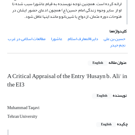
ارائه کرده است. همچنین توجه نویسنده به قیام عاشورا سبب شده تا
او از سایر وجوه زندگی امام حسین(ع) همچون ادعای حضور ایشان در
فتوحات دوره عثمان، ازدواج با شهربانو و مانند اینها غافل شود.
کلیدواژه‌ها
حسین ‌بن علی
دایرة‌المعارف اسلام
عاشورا
مطالعات اسلامی در غرب
نجم حیدر
عنوان مقاله
English
A Critical Appraisal of the Entry 'Husayn b. Ali' in
the EI3
نویسنده
English
Muhammad Taqavi
Tehran University
چکیده
English