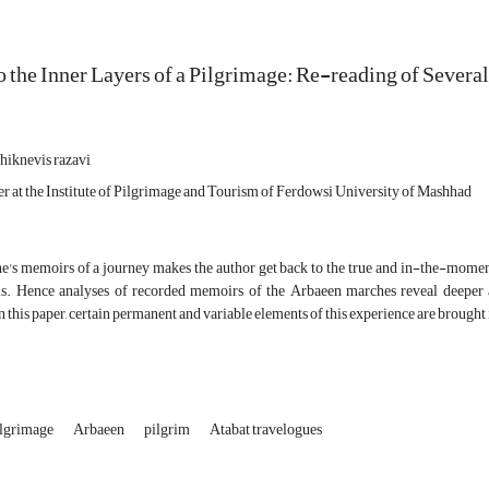
o the Inner Layers of a Pilgrimage: Re-reading of Sever
hiknevis razavi
er at the Institute of Pilgrimage and Tourism of Ferdowsi University of Mashhad
e's memoirs of a journey makes the author get back to the true and in-the-moment
ls. Hence analyses of recorded memoirs of the Arbaeen marches reveal deeper and
n this paper, certain permanent and variable elements of this experience are brought 
ilgrimage
Arbaeen
pilgrim
Atabat travelogues