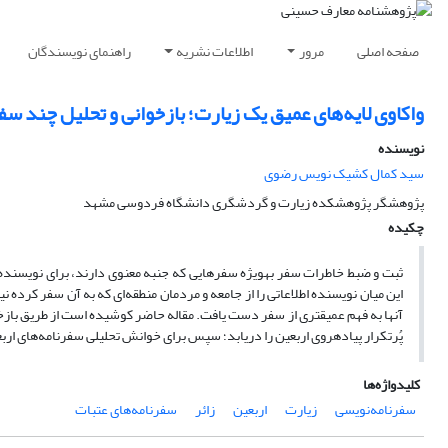
صفحه اصلی
مرور
اطلاعات نشریه
راهنمای نویسندگان
واکاوی لایه‌های عمیق یک زیارت؛ بازخوانی و تحلیل چند سف
نویسنده
سید کمال کشیک نویس رضوی
پژوهشگر پژوهشکده زیارت و گردشگری دانشگاه فردوسی مشهد
چکیده
ثبت و ضبط خاطرات سفر به­ویژه سفرهایی که جنبه معنوی دارند، برای نویسنده 
این میان نویسنده اطلاعاتی را از جامعه و مردمان منطقه‌ای که به آن سفر کرده نیز
آنها به فهم عمیق­تری از سفر دست یافت. مقاله حاضر کوشیده است از طریق بازخو
پُرتکرار پیاده­روی اربعین را دریابد؛ سپس برای خوانش تحلیلی سفرنامه‌های ار
کلیدواژه‌ها
سفرنامه‌نویسی
زیارت
اربعین
زائر
سفرنامه‌های عتبات