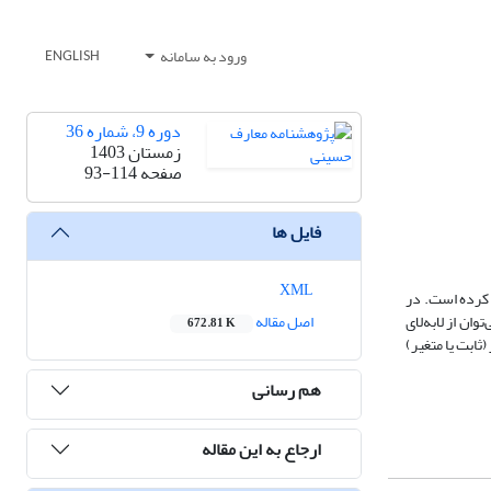
ورود به سامانه
ENGLISH
دوره 9، شماره 36
زمستان 1403
صفحه
93-114
فایل ها
XML
 کرده است. در
ان از لابه‌لای
اصل مقاله
672.81 K
ابت یا متغیر)
هم رسانی
ارجاع به این مقاله