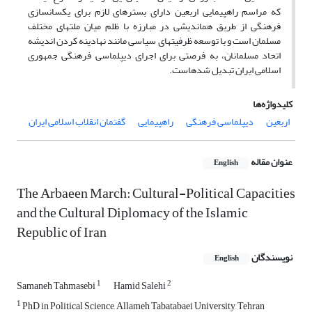
که مراسم راهپیمایی اربعین دارای بسترهای لازم برای یکسان­سازی
فرهنگی از طریق هم­اندیشی در مبارزه با ظلم میان ملت­های مختلف
مسلمان است و با توسعه ظرفیت­های سیاسی مانند نهادینه کردن اندیشه
اتحاد مسلمانان، به فرصتی برای اجرای دیپلماسی فرهنگی جمهوری
اسلامی ایران تبدیل شده­است.
کلیدواژه‌ها
اربعین
دیپلماسی فرهنگی
راهپیمایی
گفتمان انقلاب اسلامی ایران
عنوان مقاله
English
The Arbaeen March: Cultural-Political Capacities
and the Cultural Diplomacy of the Islamic
Republic of Iran
نویسندگان
English
1
2
Samaneh Tahmasebi
Hamid Salehi
1
PhD in Political Science, Allameh Tabatabaei University, Tehran