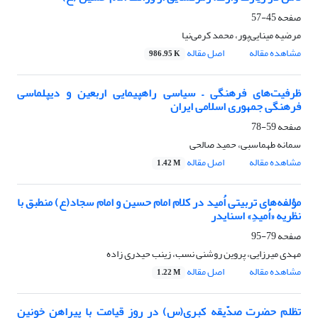
صفحه
45-57
مرضیه مینایی‌پور، محمد کرمی‌نیا
مشاهده مقاله
اصل مقاله
986.95 K
ظرفیت‌های فرهنگی – سیاسی راهپیمایی اربعین و دیپلماسی
فرهنگی جمهوری اسلامی ایران
صفحه
59-78
سمانه طهماسبی، حمید صالحی
مشاهده مقاله
اصل مقاله
1.42 M
مؤلفه‌های تربیتی اُمید در کلام امام حسین و امام سجاد(ع) منطبق با
نظریه «اُمیدِ» اسنایدر
صفحه
79-95
مهدی میرزایی، پروین روشنی نسب، زینب حیدری زاده
مشاهده مقاله
اصل مقاله
1.22 M
تظلم حضرت صدّیقه کبری(س) در روز قیامت با پیراهن خونین