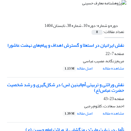
دوره و شماره:
دوره 10، شماره 38، تابستان 1404
تعداد مقالات:
8
نقش ایرانیان در استعلا و گسترش اهداف و پیام‌های نهضت عاشورا
صفحه
7-22
مریم زنگانه، مصیب عباسی
مشاهده مقاله
اصل مقاله
1.13 M
نقش وراثتی و تربیتی أم‌البنین (س) در شکل‌گیری و رشد شخصیت
حضرت عباس(ع)
صفحه
23-43
احمد سعادت، کلثوم رجبی
مشاهده مقاله
اصل مقاله
1.39 M
تأمل در زیارت وارث: رمزگشایی از وراثت امام حسین (ع)